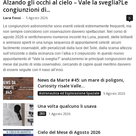
Alzando gli occhi al cielo – Vale la sveglia?Le
congiunzioni di...
Lara Fossi
-
5 Agosto 2026
0
Le congiunzioni astronomiche sono eventi celesti estremamente frequenti, ma
non sempre coincidono con osservazioni davvero spettacolari. Nel corso di
agosto 2026 si verificheranno numerosi incontri tra Luna, pianeti, stelle brillanti
e ammassi aperti in una lunga sequenza di appuntamenti celesti: alcuni
facilmente osservabili, altri penalizzati dalla luce del Sole, dalla scarsa altezza
sull’orizzonte o dalla vicinanza con l’alba o il crepuscolo. In questo nuovo
appuntamento di “Vale la sveglia?” analizzeremo le principali congiunzioni del
mese dal punto di vista osservativo, cercando di capire quali meritino davvero
di essere seguite con il naso all’insù.
News da Marte #45: un mare di poligoni,
Curiosity risale Valle...
Astronautica ed Esplorazione Spaziale
5 Agosto 2026
Una volta qualcuno li usava
280
1 Agosto 2026
Cielo del Mese di Agosto 2026