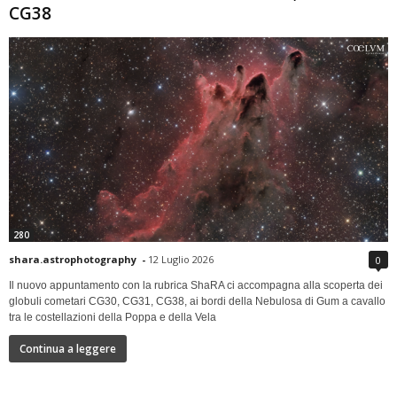
CG38
280
shara.astrophotography
-
12 Luglio 2026
0
Il nuovo appuntamento con la rubrica ShaRA ci accompagna alla scoperta dei
globuli cometari CG30, CG31, CG38, ai bordi della Nebulosa di Gum a cavallo
tra le costellazioni della Poppa e della Vela
Continua a leggere