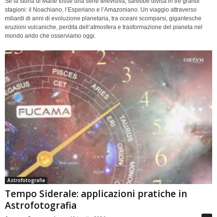
Se la storia di Marte fosse una serie televisiva, sarebbe divisa in tre grandi
stagioni: il Noachiano, l’Esperiano e l’Amazoniano. Un viaggio attraverso
miliardi di anni di evoluzione planetaria, tra oceani scomparsi, gigantesche
eruzioni vulcaniche, perdita dell’atmosfera e trasformazione del pianeta nel
mondo arido che osserviamo oggi.
Astrofotografia
Tempo Siderale: applicazioni pratiche in
Astrofotografia