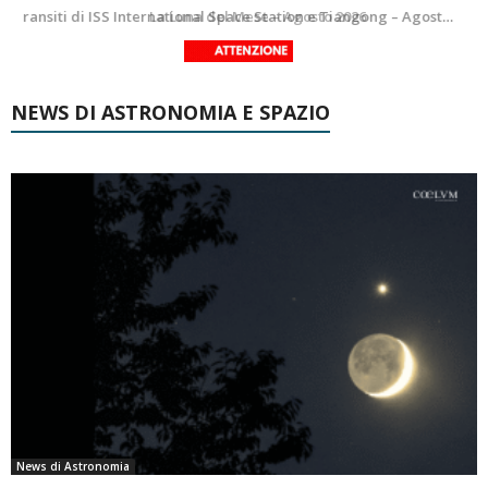
Le costellazioni di Agosto 2026: Delfino
La Luna del Mese – Agosto 2026
NEWS DI ASTRONOMIA E SPAZIO
News di Astronomia