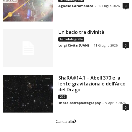
Agnese Caramanico
-
10 Luglio 2026
0
Un bacio tra divinità
Astrofotografia
Luigi Civita (UAN)
-
11 Giugno 2026
0
ShaRA#14.1 – Abell 370 e la
lente gravitazionale dell’Arco
del Drago
279
shara.astrophotography
-
9 Aprile 2026
0
Carica altri