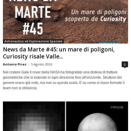
Astronautica ed Esplorazione Spaziale
News da Marte #45: un mare di poligoni,
Curiosity risale Valle...
Antonio Piras
-
5 Agosto 2026
0
Nel cratere Gale il rover della NASA ha fotografato una distesa di fratture
geometriche che si estende in ogni direzione fino all'orizzonte. Strutture del
genere erano già note, ma mai su questa scala. E su come si siano formate il
team non si sbilancia.