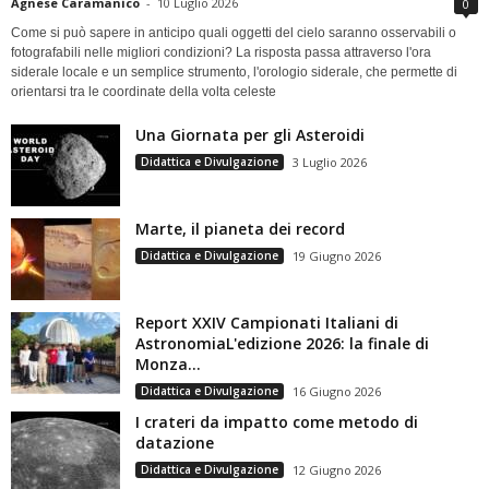
Agnese Caramanico
-
10 Luglio 2026
0
Come si può sapere in anticipo quali oggetti del cielo saranno osservabili o
fotografabili nelle migliori condizioni? La risposta passa attraverso l'ora
siderale locale e un semplice strumento, l'orologio siderale, che permette di
orientarsi tra le coordinate della volta celeste
Una Giornata per gli Asteroidi
Didattica e Divulgazione
3 Luglio 2026
Marte, il pianeta dei record
Didattica e Divulgazione
19 Giugno 2026
Report XXIV Campionati Italiani di
AstronomiaL'edizione 2026: la finale di
Monza...
Didattica e Divulgazione
16 Giugno 2026
I crateri da impatto come metodo di
datazione
Didattica e Divulgazione
12 Giugno 2026