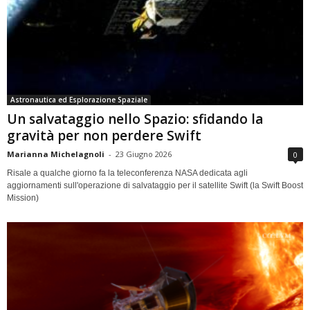
Astronautica ed Esplorazione Spaziale
Un salvataggio nello Spazio: sfidando la
gravità per non perdere Swift
Marianna Michelagnoli
-
23 Giugno 2026
0
Risale a qualche giorno fa la teleconferenza NASA dedicata agli
aggiornamenti sull'operazione di salvataggio per il satellite Swift (la Swift Boost
Mission)