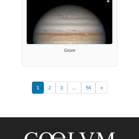
Giove
1
2
3
…
54
»