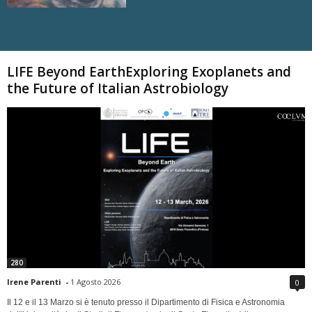
Carica altri
LIFE Beyond EarthExploring Exoplanets and
the Future of Italian Astrobiology
280
Irene Parenti
-
1 Agosto 2026
0
Il 12 e il 13 Marzo si è tenuto presso il Dipartimento di Fisica e Astronomia