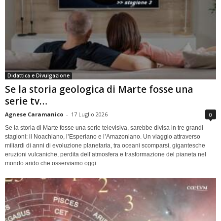
Didattica e Divulgazione
Se la storia geologica di Marte fosse una
serie tv…
Agnese Caramanico
-
17 Luglio 2026
0
Se la storia di Marte fosse una serie televisiva, sarebbe divisa in tre grandi
stagioni: il Noachiano, l’Esperiano e l’Amazoniano. Un viaggio attraverso
miliardi di anni di evoluzione planetaria, tra oceani scomparsi, gigantesche
eruzioni vulcaniche, perdita dell’atmosfera e trasformazione del pianeta nel
mondo arido che osserviamo oggi.