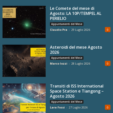
Le Comete del mese di
Agosto: LA 10P/TEMPEL AL
PERIELIO
Appuntamenti del Mese
Claudio Pra
-
29 Luglio 2026
0
Asteroidi del mese Agosto
2026
Appuntamenti del Mese
Marco Iozzi
-
28 Luglio 2026
0
Transiti di ISS International
Space Station e Tiangong –
Agosto 2026
Appuntamenti del Mese
Lara Fossi
-
27 Luglio 2026
0