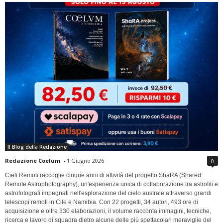
Il Blog della Redazione
Redazione Coelum
-
1 Giugno 2026
0
Cieli Remoti raccoglie cinque anni di attività del progetto ShaRA (Shared
Remote Astrophotography), un'esperienza unica di collaborazione tra astrofili e
astrofotografi impegnati nell'esplorazione del cielo australe attraverso grandi
telescopi remoti in Cile e Namibia. Con 22 progetti, 34 autori, 493 ore di
acquisizione e oltre 330 elaborazioni, il volume racconta immagini, tecniche,
ricerca e lavoro di squadra dietro alcune delle più spettacolari meraviglie del