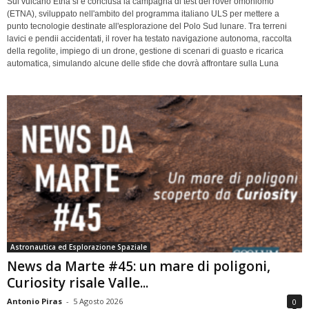
Sul vulcano Etna si è conclusa la campagna di test del rover omoniomo
(ETNA), sviluppato nell'ambito del programma italiano ULS per mettere a
punto tecnologie destinate all'esplorazione del Polo Sud lunare. Tra terreni
lavici e pendii accidentati, il rover ha testato navigazione autonoma, raccolta
della regolite, impiego di un drone, gestione di scenari di guasto e ricarica
automatica, simulando alcune delle sfide che dovrà affrontare sulla Luna
Astronautica ed Esplorazione Spaziale
News da Marte #45: un mare di poligoni,
Curiosity risale Valle...
Antonio Piras
-
5 Agosto 2026
0