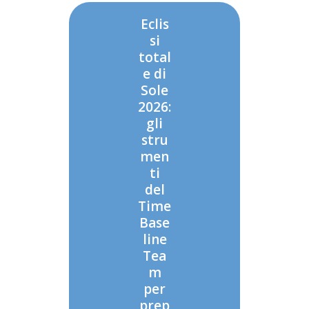
Eclis
si
total
e di
Sole
2026:
gli
stru
men
ti
del
Time
Base
line
Tea
m
per
prep