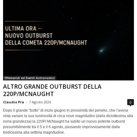
Effemeridi ed Eventi Astronomici
ALTRO GRANDE OUTBURST DELLA
220P/MCNAUGHT
Claudio Pra
-
7 Agosto 2026
0
Dopo il grande “botto” di inizio giugno in prossimità del perielio, che l’aveva
vista variare la sua luminosità di circa nove magnitudini (dalla diciottesima alla
nona grandezza) la 220P/ McNaught ha subìto un nuovo potente outburst
presumibilmente tra il 5 e il 6 agosto, passando improvvisamente dalla
tredicesima alla settima magnitudine.