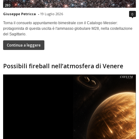
280
Giuseppe Petricca
-
19 Luglio 2026
0
Torna il consueto appuntamento bimestrale con il Catalogo Messier:
protagonista di questa uscita è l'ammasso globulare M28, nella costellazione
del Sagittario.
Continua a leggere
Possibili fireball nell’atmosfera di Venere