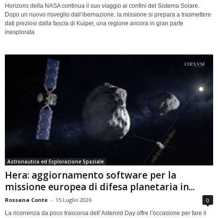
Horizons della NASA continua il suo viaggio ai confini del Sistema Solare.
Dopo un nuovo risveglio dall’ibernazione, la missione si prepara a trasmettere
dati preziosi dalla fascia di Kuiper, una regione ancora in gran parte
inesplorata
Astronautica ed Esplorazione Spaziale
Hera: aggiornamento software per la
missione europea di difesa planetaria in...
Rossana Conte
-
15 Luglio 2026
0
La ricorrenza da poco trascorsa dell’Asteroid Day offre l’occasione per fare il