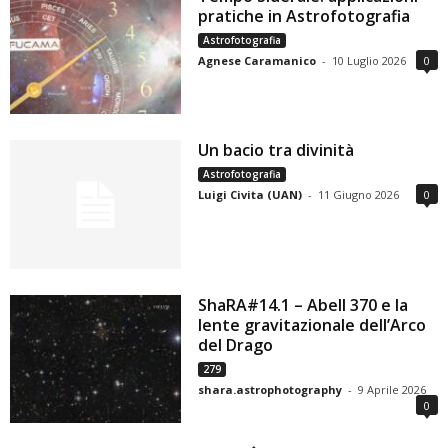
pratiche in Astrofotografia
Astrofotografia
Agnese Caramanico
-
10 Luglio 2026
0
Un bacio tra divinità
Astrofotografia
Luigi Civita (UAN)
-
11 Giugno 2026
0
ShaRA#14.1 – Abell 370 e la
lente gravitazionale dell’Arco
del Drago
279
shara.astrophotography
-
9 Aprile 2026
0