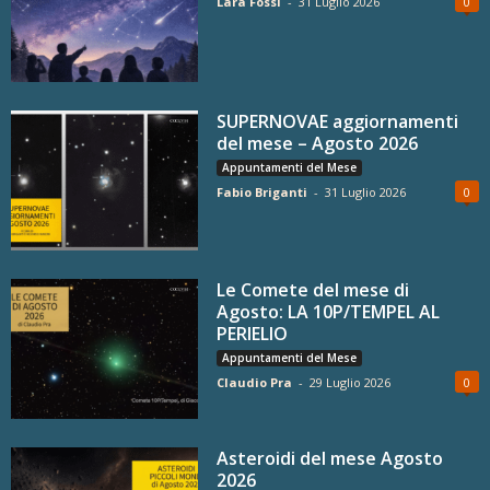
Lara Fossi
-
31 Luglio 2026
0
SUPERNOVAE aggiornamenti
del mese – Agosto 2026
Appuntamenti del Mese
Fabio Briganti
-
31 Luglio 2026
0
Le Comete del mese di
Agosto: LA 10P/TEMPEL AL
PERIELIO
Appuntamenti del Mese
Claudio Pra
-
29 Luglio 2026
0
Asteroidi del mese Agosto
2026