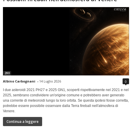
280
Albino Carbognani
-
14 Luglio 2026
0
I due asteroidi 2021 PH27 e 2025 GN1, scoperti rispettivamente nel 2021 e nel
2025, sembrano condividere un'origine comune e potrebbero aver generato
una corrente di meteoroidi lungo la loro orbita. Se questa ipotesi fosse corretta,
potrebbe essere possibile osservare dalla Terra fireball nell'atmosfera di
Venere.
Continua a leggere