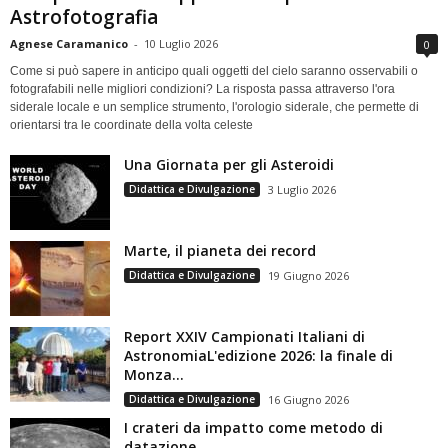
Astrofotografia
Agnese Caramanico
-
10 Luglio 2026
0
Come si può sapere in anticipo quali oggetti del cielo saranno osservabili o
fotografabili nelle migliori condizioni? La risposta passa attraverso l'ora
siderale locale e un semplice strumento, l'orologio siderale, che permette di
orientarsi tra le coordinate della volta celeste
Una Giornata per gli Asteroidi
Didattica e Divulgazione
3 Luglio 2026
Marte, il pianeta dei record
Didattica e Divulgazione
19 Giugno 2026
Report XXIV Campionati Italiani di
AstronomiaL'edizione 2026: la finale di
Monza...
Didattica e Divulgazione
16 Giugno 2026
I crateri da impatto come metodo di
datazione