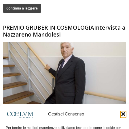
Continua a leggere
PREMIO GRUBER IN COSMOLOGIAIntervista a
Nazzareno Mandolesi
280
Gestisci Consenso
Frida Paolella
-
16 Giugno 2026
0
Intervista al professor Nazzareno Mandolesi, tra i protagonisti della cosmologia
Per fornire le migliori esperienze, utilizziamo tecnologie come i cookie per
spaziale europea e della missione Planck. Il dialogo ripercorre i principali