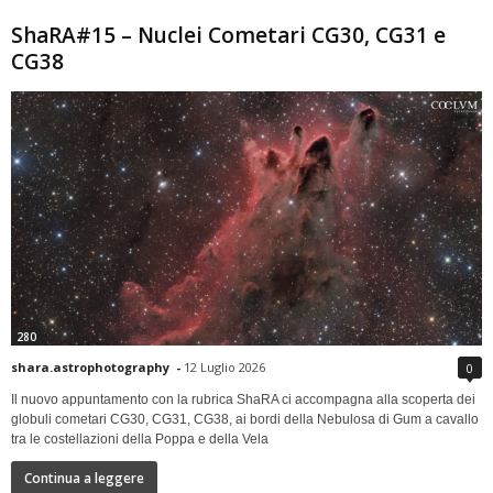
ShaRA#15 – Nuclei Cometari CG30, CG31 e
CG38
280
shara.astrophotography
-
12 Luglio 2026
0
Il nuovo appuntamento con la rubrica ShaRA ci accompagna alla scoperta dei
globuli cometari CG30, CG31, CG38, ai bordi della Nebulosa di Gum a cavallo
tra le costellazioni della Poppa e della Vela
Continua a leggere