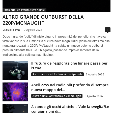
Effemeridi ed Eventi Astronomici
ALTRO GRANDE OUTBURST DELLA
220P/MCNAUGHT
Claudio Pra
-
7 Agosto 2026
0
Dopo il grande “botto” di inizio giugno in prossimità del perielio, che l’aveva
vista variare la sua luminosità di circa nove magnitudini (dalla diciottesima alla
nona grandezza) la 220P/ McNaught ha subìto un nuovo potente outburst
presumibilmente tra il 5 e il 6 agosto, passando improvvisamente dalla
tredicesima alla settima magnitudine.
Il futuro dell’esplorazione lunare passa per
l’Etna
Astronautica ed Esplorazione Spaziale
7 Agosto 2026
Abell 2255 nel radio più profondo di sempre:
nuova mappa del...
Astronomia, Astrofisica e Cosmologia
6 Agosto 2026
Alzando gli occhi al cielo – Vale la sveglia?Le
congiunzioni di...