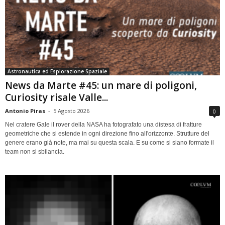
Astronautica ed Esplorazione Spaziale
News da Marte #45: un mare di poligoni,
Curiosity risale Valle...
Antonio Piras
-
5 Agosto 2026
0
Nel cratere Gale il rover della NASA ha fotografato una distesa di fratture
geometriche che si estende in ogni direzione fino all'orizzonte. Strutture del
genere erano già note, ma mai su questa scala. E su come si siano formate il
team non si sbilancia.