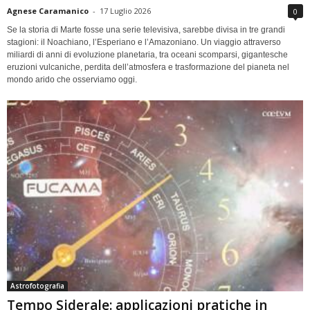
Agnese Caramanico
-
17 Luglio 2026
0
Se la storia di Marte fosse una serie televisiva, sarebbe divisa in tre grandi
stagioni: il Noachiano, l’Esperiano e l’Amazoniano. Un viaggio attraverso
miliardi di anni di evoluzione planetaria, tra oceani scomparsi, gigantesche
eruzioni vulcaniche, perdita dell’atmosfera e trasformazione del pianeta nel
mondo arido che osserviamo oggi.
Astrofotografia
Tempo Siderale: applicazioni pratiche in