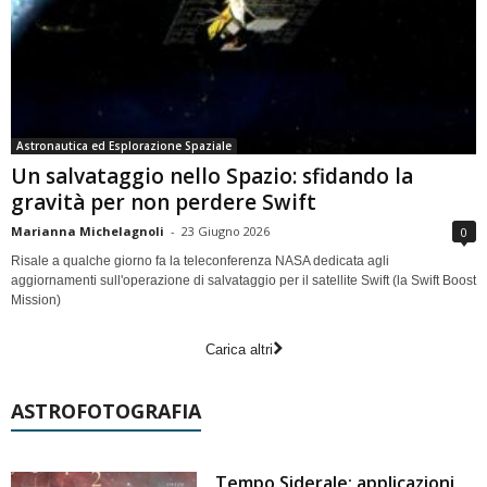
Astronautica ed Esplorazione Spaziale
Un salvataggio nello Spazio: sfidando la
gravità per non perdere Swift
Marianna Michelagnoli
-
23 Giugno 2026
0
Risale a qualche giorno fa la teleconferenza NASA dedicata agli
aggiornamenti sull'operazione di salvataggio per il satellite Swift (la Swift Boost
Mission)
Carica altri
ASTROFOTOGRAFIA
Tempo Siderale: applicazioni