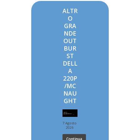
ALTR
O
GRA
NDE
OUT
BUR
ST
DELL
A
220P
/MC
NAU
GHT
7 Agosto
2026
Continua