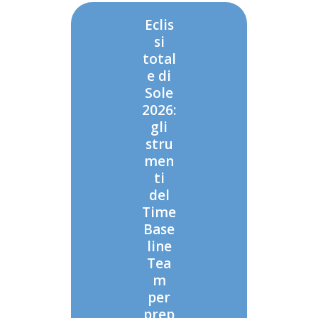
Eclis
si
total
e di
Sole
2026:
gli
stru
men
ti
del
Time
Base
line
Tea
m
per
prep