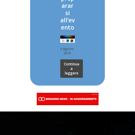
arar
si
all’ev
ento
6 Agosto
2026
Continua
a
leggere