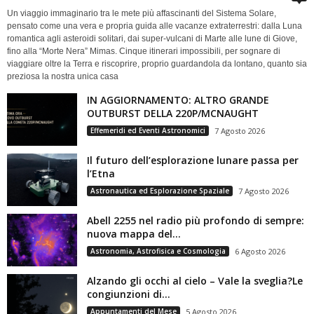
Un viaggio immaginario tra le mete più affascinanti del Sistema Solare,
pensato come una vera e propria guida alle vacanze extraterrestri: dalla Luna
romantica agli asteroidi solitari, dai super-vulcani di Marte alle lune di Giove,
fino alla “Morte Nera” Mimas. Cinque itinerari impossibili, per sognare di
viaggiare oltre la Terra e riscoprire, proprio guardandola da lontano, quanto sia
preziosa la nostra unica casa
IN AGGIORNAMENTO: ALTRO GRANDE
OUTBURST DELLA 220P/MCNAUGHT
Effemeridi ed Eventi Astronomici
7 Agosto 2026
Il futuro dell’esplorazione lunare passa per
l’Etna
Astronautica ed Esplorazione Spaziale
7 Agosto 2026
Abell 2255 nel radio più profondo di sempre:
nuova mappa del...
Astronomia, Astrofisica e Cosmologia
6 Agosto 2026
Alzando gli occhi al cielo – Vale la sveglia?Le
congiunzioni di...
Appuntamenti del Mese
5 Agosto 2026