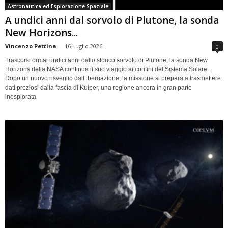
Astronautica ed Esplorazione Spaziale
A undici anni dal sorvolo di Plutone, la sonda
New Horizons...
Vincenzo Pettina
-
16 Luglio 2026
0
Trascorsi ormai undici anni dallo storico sorvolo di Plutone, la sonda New
Horizons della NASA continua il suo viaggio ai confini del Sistema Solare.
Dopo un nuovo risveglio dall’ibernazione, la missione si prepara a trasmettere
dati preziosi dalla fascia di Kuiper, una regione ancora in gran parte
inesplorata