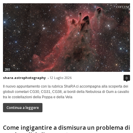
280
shara.astrophotography
-
12 Luglio 2026
0
Il nuovo appuntamento con la rubrica ShaRA ci accompagna alla scoperta dei
globuli cometari CG30, CG31, CG38, ai bordi della Nebulosa di Gum a cavallo
tra le costellazioni della Poppa e della Vela
Continua a leggere
Come ingigantire a dismisura un problema di