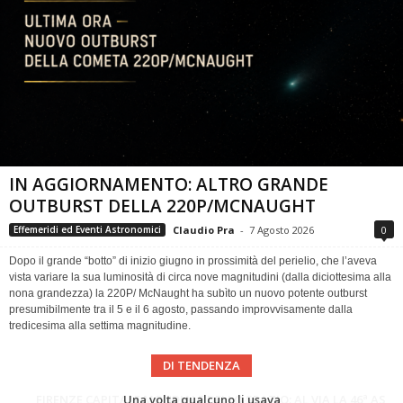
IN AGGIORNAMENTO: ALTRO GRANDE
OUTBURST DELLA 220P/MCNAUGHT
Claudio Pra
-
7 Agosto 2026
0
Effemeridi ed Eventi Astronomici
Dopo il grande “botto” di inizio giugno in prossimità del perielio, che l’aveva
vista variare la sua luminosità di circa nove magnitudini (dalla diciottesima alla
nona grandezza) la 220P/ McNaught ha subìto un nuovo potente outburst
presumibilmente tra il 5 e il 6 agosto, passando improvvisamente dalla
tredicesima alla settima magnitudine.
DI TENDENZA
Cielo del Mese di Agosto 2026
FIRENZE CAPITALE MONDIALE DELLO SPAZIO: AL VIA LA 46ª ASSEMBLEA SCIENTIFICA DEL COSPAR