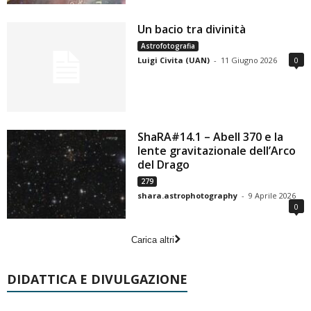
Un bacio tra divinità
Astrofotografia
Luigi Civita (UAN)
-
11 Giugno 2026
0
ShaRA#14.1 – Abell 370 e la
lente gravitazionale dell’Arco
del Drago
279
shara.astrophotography
-
9 Aprile 2026
0
Carica altri
DIDATTICA E DIVULGAZIONE