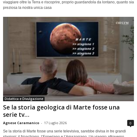
viaggiare oltre la Terra e riscoprire, proprio guardandola da lontano, quanto sia
preziosa la nostra unica casa
Didattica e Divulgazione
Se la storia geologica di Marte fosse una
serie tv…
Agnese Caramanico
-
17 Luglio 2026
0
Se la storia di Marte fosse una serie televisiva, sarebbe divisa in tre grandi
stagioni: il Noachiano, l’Esperiano e l’Amazoniano. Un viaggio attraverso