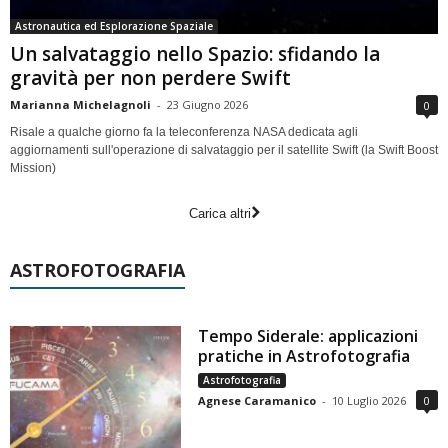
Astronautica ed Esplorazione Spaziale
Un salvataggio nello Spazio: sfidando la
gravità per non perdere Swift
Marianna Michelagnoli
-
23 Giugno 2026
0
Risale a qualche giorno fa la teleconferenza NASA dedicata agli
aggiornamenti sull'operazione di salvataggio per il satellite Swift (la Swift Boost
Mission)
Carica altri
ASTROFOTOGRAFIA
Tempo Siderale: applicazioni
pratiche in Astrofotografia
Astrofotografia
Agnese Caramanico
-
10 Luglio 2026
0