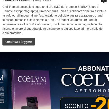
Cieli Remoti raccoglie cinque anni di attività del progetto ShaRA (Shared
Remote Astrophotography), un'esperienza unica di collaborazione tra astrofili e
astrofotografi impegnati nell'esplorazione del cielo australe attraverso grandi
telescopi remoti in Cile e Namibia. Con 22 progetti, 34 autori, 493 ore di
acquisizione e oltre 330 elaborazioni, il volume racconta immagini, tecniche,
ricerca e lavoro di squadra dietro alcune delle più spettacolari meraviglie del
cielo profondo.
Continua a leggere