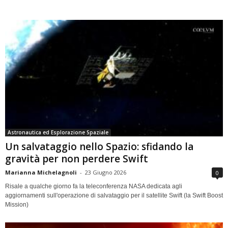
Astronautica ed Esplorazione Spaziale
Un salvataggio nello Spazio: sfidando la
gravità per non perdere Swift
Marianna Michelagnoli
-
23 Giugno 2026
0
Risale a qualche giorno fa la teleconferenza NASA dedicata agli
aggiornamenti sull'operazione di salvataggio per il satellite Swift (la Swift Boost
Mission)