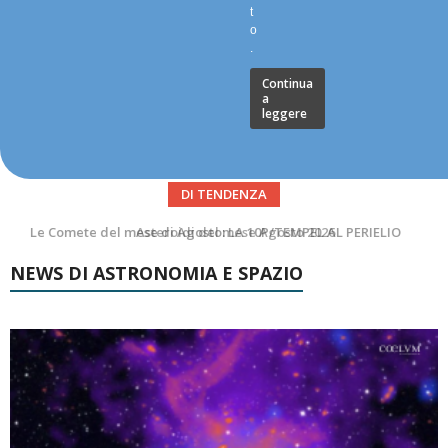
t
o
.
Continua
a
leggere
DI TENDENZA
Asteroidi del mese Agosto 2026
NEWS DI ASTRONOMIA E SPAZIO