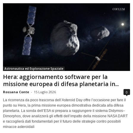
Astronautica ed Esplorazione Spaziale
Hera: aggiornamento software per la
missione europea di difesa planetaria in...
Rossana Conte
-
15 Luglio 2026
0
La ricorrenza da poco trascorsa dell’Asteroid Day offre l’occasione per fare il
punto su Hera, la prima missione europea dimostrativa dedicata alla difesa
planetaria. La sonda dell’ESA si prepara a raggiungere il sistema Didymos–
Dimorphos, dove analizzerà gli effetti dell’impatto della missione NASA DART
e raccoglierà dati fondamentali per il futuro delle strategie contro possibili
minacce asteroidali