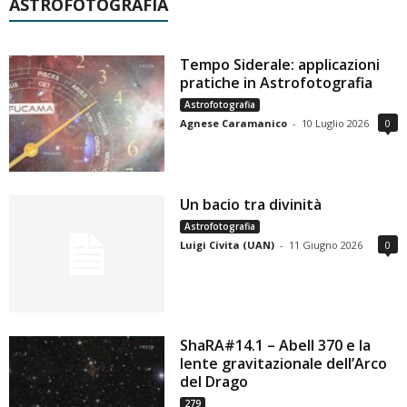
ASTROFOTOGRAFIA
Tempo Siderale: applicazioni
pratiche in Astrofotografia
Astrofotografia
Agnese Caramanico
-
10 Luglio 2026
0
Un bacio tra divinità
Astrofotografia
Luigi Civita (UAN)
-
11 Giugno 2026
0
ShaRA#14.1 – Abell 370 e la
lente gravitazionale dell’Arco
del Drago
279