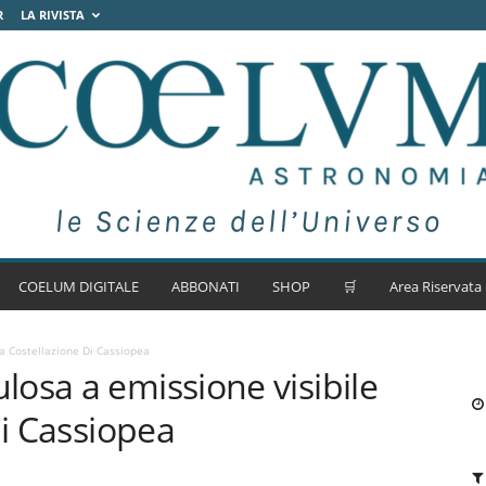
R
LA RIVISTA
COELUM DIGITALE
ABBONATI
SHOP
🛒
Area Riservata
a Costellazione Di Cassiopea
osa a emissione visibile
di Cassiopea