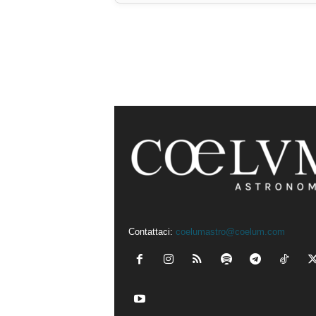
Contattaci:
coelumastro@coelum.com