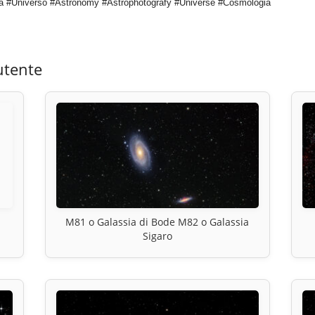
a #Universo #Astronomy #Astrophotografy #Universe #Cosmologia
utente
M81 o Galassia di Bode M82 o Galassia
Sigaro