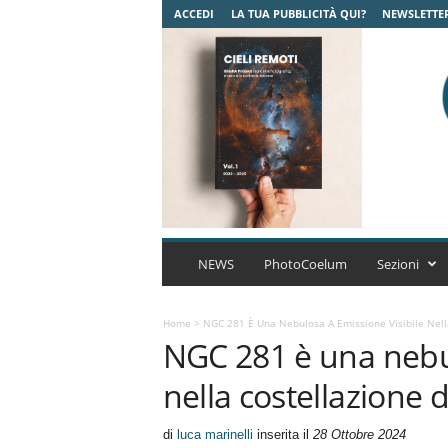
ACCEDI
LA TUA PUBBLICITÀ QUI?
NEWSLETTE
C
o
NEWS
PhotoCoelum
Sezioni
e
l
u
Home
>
NGC 281 È Una Nebulosa A Emissione Visibile Nell
NGC 281 è una nebul
m
A
nella costellazione 
s
t
r
di
luca marinelli
inserita il
28 Ottobre 2024
o