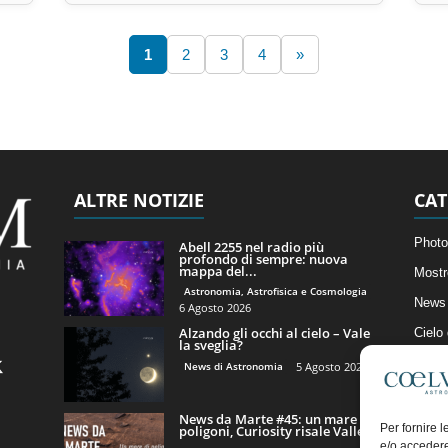
1
2
3
4
»
ALTRE NOTIZIE
CAT
Photo
Abell 2255 nel radio più
profondo di sempre: nuova
mappa del...
Mostr
Astronomia, Astrofisica e Cosmologia
News 
6 Agosto 2026
Alzando gli occhi al cielo – Vale
Cielo
la sveglia?
Astro
News di Astronomia
5 Agosto 2026
Artico
News da Marte #45: un mare di
Il Bl
Per fornire 
poligoni, Curiosity risale Valle...
e/o accedere