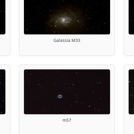
Galassia M33
m57