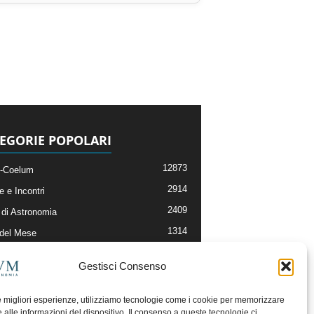
EGORIE POPOLARI
12873
-Coelum
2914
e e Incontri
2409
di Astronomia
1314
 del Mese
365
nomia, Astrofisica e Cosmologia
Gestisci Consenso
268
li e Risorse On-Line
192
og della Redazione
le migliori esperienze, utilizziamo tecnologie come i cookie per memorizzare
 alle informazioni del dispositivo. Il consenso a queste tecnologie ci