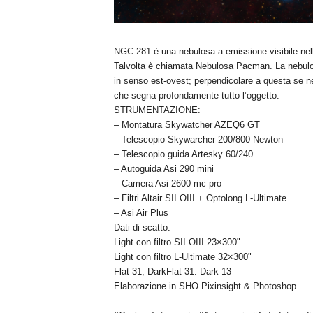
NGC 281 è una nebulosa a emissione visibile nel
Talvolta è chiamata Nebulosa Pacman. La nebulo
in senso est-ovest; perpendicolare a questa se ne 
che segna profondamente tutto l’oggetto.
STRUMENTAZIONE:
– Montatura Skywatcher AZEQ6 GT
– Telescopio Skywarcher 200/800 Newton
– Telescopio guida Artesky 60/240
– Autoguida Asi 290 mini
– Camera Asi 2600 mc pro
– Filtri Altair SII OIII + Optolong L-Ultimate
– Asi Air Plus
Dati di scatto:
Light con filtro SII OIII 23×300"
Light con filtro L-Ultimate 32×300"
Flat 31, DarkFlat 31. Dark 13
Elaborazione in SHO Pixinsight & Photoshop.