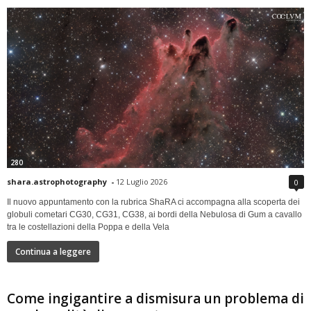
280
shara.astrophotography
-
12 Luglio 2026
0
Il nuovo appuntamento con la rubrica ShaRA ci accompagna alla scoperta dei
globuli cometari CG30, CG31, CG38, ai bordi della Nebulosa di Gum a cavallo
tra le costellazioni della Poppa e della Vela
Continua a leggere
Come ingigantire a dismisura un problema di