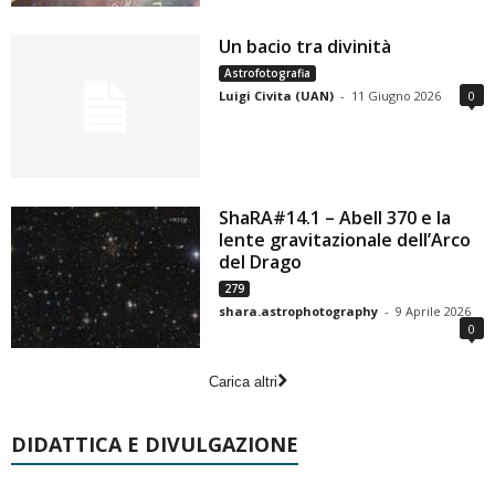
Un bacio tra divinità
Astrofotografia
Luigi Civita (UAN)
-
11 Giugno 2026
0
ShaRA#14.1 – Abell 370 e la
lente gravitazionale dell’Arco
del Drago
279
shara.astrophotography
-
9 Aprile 2026
0
Carica altri
DIDATTICA E DIVULGAZIONE