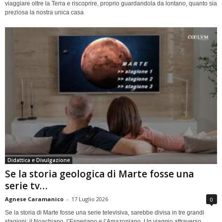
viaggiare oltre la Terra e riscoprire, proprio guardandola da lontano, quanto sia
preziosa la nostra unica casa
Didattica e Divulgazione
Se la storia geologica di Marte fosse una
serie tv…
Agnese Caramanico
-
17 Luglio 2026
0
Se la storia di Marte fosse una serie televisiva, sarebbe divisa in tre grandi
stagioni: il Noachiano, l’Esperiano e l’Amazoniano. Un viaggio attraverso