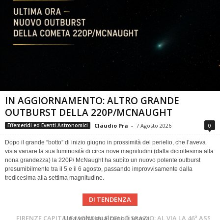
IN AGGIORNAMENTO: ALTRO GRANDE
OUTBURST DELLA 220P/MCNAUGHT
Claudio Pra
-
7 Agosto 2026
0
Effemeridi ed Eventi Astronomici
Dopo il grande “botto” di inizio giugno in prossimità del perielio, che l’aveva
vista variare la sua luminosità di circa nove magnitudini (dalla diciottesima alla
nona grandezza) la 220P/ McNaught ha subìto un nuovo potente outburst
presumibilmente tra il 5 e il 6 agosto, passando improvvisamente dalla
tredicesima alla settima magnitudine.
DI TENDENZA
Cielo del Mese di Agosto 2026
FIRENZE CAPITALE MONDIALE DELLO SPAZIO: AL VIA LA 46ª ASSEMBLEA SCIENTIFICA DEL COSPAR