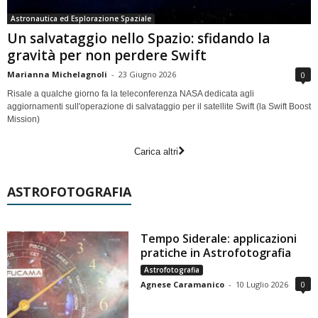
Astronautica ed Esplorazione Spaziale
Un salvataggio nello Spazio: sfidando la
gravità per non perdere Swift
Marianna Michelagnoli
-
23 Giugno 2026
0
Risale a qualche giorno fa la teleconferenza NASA dedicata agli
aggiornamenti sull'operazione di salvataggio per il satellite Swift (la Swift Boost
Mission)
Carica altri
ASTROFOTOGRAFIA
Tempo Siderale: applicazioni
pratiche in Astrofotografia
Astrofotografia
Agnese Caramanico
-
10 Luglio 2026
0