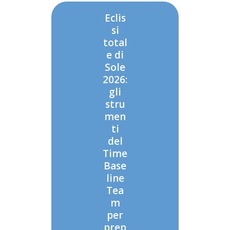
Eclis
si
total
e di
Sole
2026:
gli
stru
men
ti
del
Time
Base
line
Tea
m
per
prep