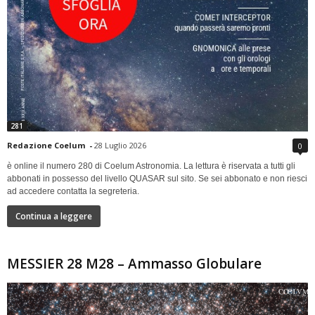
281
Redazione Coelum
-
28 Luglio 2026
0
è online il numero 280 di Coelum Astronomia. La lettura è riservata a tutti gli
abbonati in possesso del livello QUASAR sul sito. Se sei abbonato e non riesci
ad accedere contatta la segreteria.
Continua a leggere
MESSIER 28 M28 – Ammasso Globulare