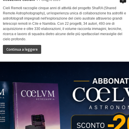
Cieli Remoti raccoglie cinque anni di attività del progetto ShaRA (Shared
Remote Astrophotography), un'esperienza unica di collaborazione tra astrofili e
astrofotografi impegnati nell'esplorazione del cielo australe attraverso grandi
telescopi remoti in Cile e Namibia. Con 22 progetti, 34 autori, 493 ore di
acquisizione e oltre 330 elaborazioni, il volume racconta immagini, tecniche,
ricerca e lavoro di squadra dietro alcune delle più spettacolari meraviglie del
cielo profondo.
Continua a leggere