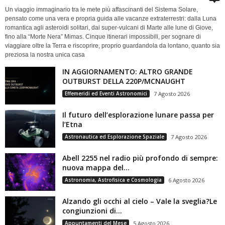
Un viaggio immaginario tra le mete più affascinanti del Sistema Solare,
pensato come una vera e propria guida alle vacanze extraterrestri: dalla Luna
romantica agli asteroidi solitari, dai super-vulcani di Marte alle lune di Giove,
fino alla “Morte Nera” Mimas. Cinque itinerari impossibili, per sognare di
viaggiare oltre la Terra e riscoprire, proprio guardandola da lontano, quanto sia
preziosa la nostra unica casa
IN AGGIORNAMENTO: ALTRO GRANDE
OUTBURST DELLA 220P/MCNAUGHT
Effemeridi ed Eventi Astronomici
7 Agosto 2026
Il futuro dell’esplorazione lunare passa per
l’Etna
Astronautica ed Esplorazione Spaziale
7 Agosto 2026
Abell 2255 nel radio più profondo di sempre:
nuova mappa del...
Astronomia, Astrofisica e Cosmologia
6 Agosto 2026
Alzando gli occhi al cielo – Vale la sveglia?Le
congiunzioni di...
Appuntamenti del Mese
5 Agosto 2026