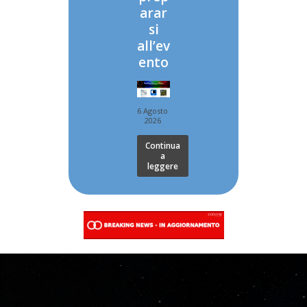
arar
si
all’ev
ento
6 Agosto
2026
Continua
a
leggere