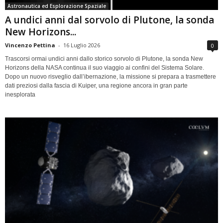
Astronautica ed Esplorazione Spaziale
A undici anni dal sorvolo di Plutone, la sonda
New Horizons...
Vincenzo Pettina
-
16 Luglio 2026
0
Trascorsi ormai undici anni dallo storico sorvolo di Plutone, la sonda New
Horizons della NASA continua il suo viaggio ai confini del Sistema Solare.
Dopo un nuovo risveglio dall’ibernazione, la missione si prepara a trasmettere
dati preziosi dalla fascia di Kuiper, una regione ancora in gran parte
inesplorata