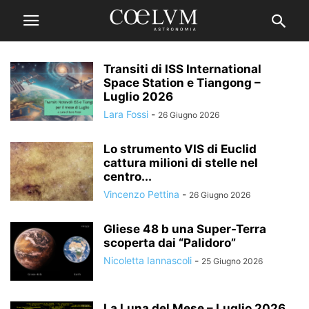
Transiti di ISS International
Space Station e Tiangong –
Luglio 2026
Lara Fossi
-
26 Giugno 2026
Lo strumento VIS di Euclid
cattura milioni di stelle nel
centro...
Vincenzo Pettina
-
26 Giugno 2026
Gliese 48 b una Super-Terra
scoperta dai “Palidoro”
Nicoletta Iannascoli
-
25 Giugno 2026
La Luna del Mese – Luglio 2026