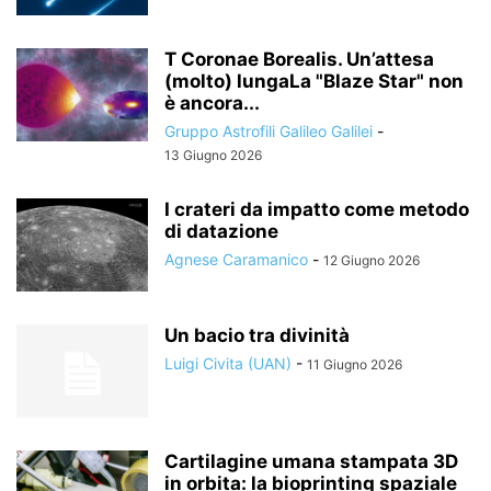
T Coronae Borealis. Un’attesa
(molto) lungaLa "Blaze Star" non
è ancora...
Gruppo Astrofili Galileo Galilei
-
13 Giugno 2026
I crateri da impatto come metodo
di datazione
Agnese Caramanico
-
12 Giugno 2026
Un bacio tra divinità
Luigi Civita (UAN)
-
11 Giugno 2026
Cartilagine umana stampata 3D
in orbita: la bioprinting spaziale