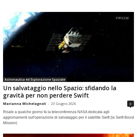
Astronautica ed Esplorazione Spaziale
Un salvataggio nello Spazio: sfidando la
gravità per non perdere Swift
Marianna Michelagnoli
-
23 Giugno 2026
0
Risale a qualche giorno fa la teleconferenza NASA dedicata agli
aggiornamenti sull'operazione di salvataggio per il satellite Swift (la Swift Boost
Mission)