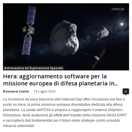
Astronautica ed Esplorazione Spaziale
Hera: aggiornamento software per la
missione europea di difesa planetaria in...
Rossana Conte
-
15 Luglio 2026
0
La ricorrenza da poco trascorsa dell’Asteroid Day offre l’occasione per fare il
punto su Hera, la prima missione europea dimostrativa dedicata alla difesa
planetaria. La sonda dell’ESA si prepara a raggiungere il sistema Didymos–
Dimorphos, dove analizzerà gli effetti dell’impatto della missione NASA DART
e raccoglierà dati fondamentali per il futuro delle strategie contro possibili
minacce asteroidali