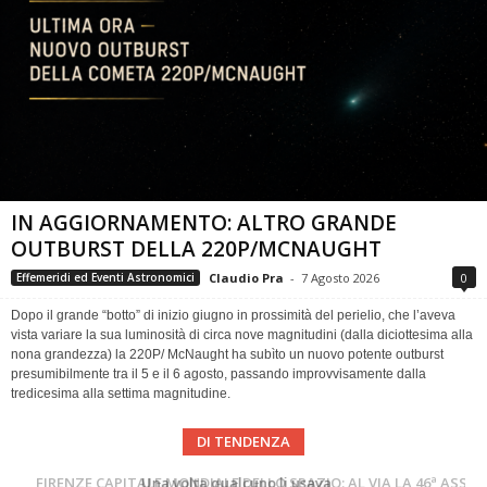
IN AGGIORNAMENTO: ALTRO GRANDE
OUTBURST DELLA 220P/MCNAUGHT
Claudio Pra
-
7 Agosto 2026
0
Effemeridi ed Eventi Astronomici
Dopo il grande “botto” di inizio giugno in prossimità del perielio, che l’aveva
vista variare la sua luminosità di circa nove magnitudini (dalla diciottesima alla
nona grandezza) la 220P/ McNaught ha subìto un nuovo potente outburst
presumibilmente tra il 5 e il 6 agosto, passando improvvisamente dalla
tredicesima alla settima magnitudine.
DI TENDENZA
Cielo del Mese di Agosto 2026
FIRENZE CAPITALE MONDIALE DELLO SPAZIO: AL VIA LA 46ª ASSEMBLEA SCIENTIFICA DEL COSPAR