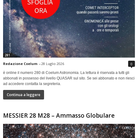
281
Redazione Coelum
-
28 Luglio 2026
0
è online il numero 280 di Coelum Astronomia. La lettura è riservata a tutti gli
abbonati in possesso del livello QUASAR sul sito. Se sei abbonato e non riesci
ad accedere contatta la segreteria.
Continua a leggere
MESSIER 28 M28 – Ammasso Globulare