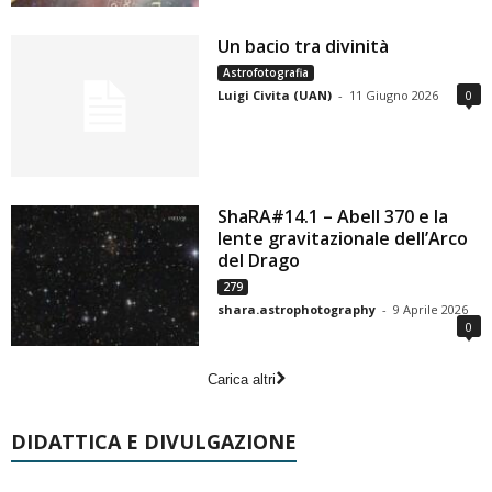
Un bacio tra divinità
Astrofotografia
Luigi Civita (UAN)
-
11 Giugno 2026
0
ShaRA#14.1 – Abell 370 e la
lente gravitazionale dell’Arco
del Drago
279
shara.astrophotography
-
9 Aprile 2026
0
Carica altri
DIDATTICA E DIVULGAZIONE