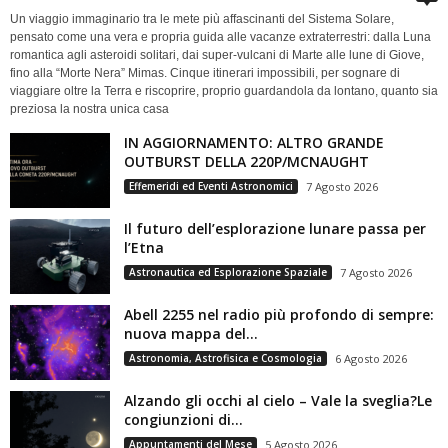
Un viaggio immaginario tra le mete più affascinanti del Sistema Solare,
pensato come una vera e propria guida alle vacanze extraterrestri: dalla Luna
romantica agli asteroidi solitari, dai super-vulcani di Marte alle lune di Giove,
fino alla “Morte Nera” Mimas. Cinque itinerari impossibili, per sognare di
viaggiare oltre la Terra e riscoprire, proprio guardandola da lontano, quanto sia
preziosa la nostra unica casa
IN AGGIORNAMENTO: ALTRO GRANDE
OUTBURST DELLA 220P/MCNAUGHT
Effemeridi ed Eventi Astronomici
7 Agosto 2026
Il futuro dell’esplorazione lunare passa per
l’Etna
Astronautica ed Esplorazione Spaziale
7 Agosto 2026
Abell 2255 nel radio più profondo di sempre:
nuova mappa del...
Astronomia, Astrofisica e Cosmologia
6 Agosto 2026
Alzando gli occhi al cielo – Vale la sveglia?Le
congiunzioni di...
Appuntamenti del Mese
5 Agosto 2026