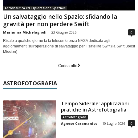
Astronautica ed Esplorazione Spaziale
Un salvataggio nello Spazio: sfidando la
gravità per non perdere Swift
Marianna Michelagnoli
-
23 Giugno 2026
0
Risale a qualche giorno fa la teleconferenza NASA dedicata agli
aggiornamenti sull'operazione di salvataggio per il satellite Swift (la Swift Boost
Mission)
Carica altri
ASTROFOTOGRAFIA
Tempo Siderale: applicazioni
pratiche in Astrofotografia
Astrofotografia
Agnese Caramanico
-
10 Luglio 2026
0