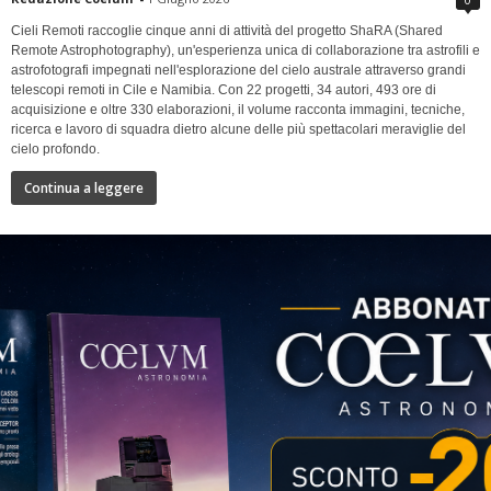
Cieli Remoti raccoglie cinque anni di attività del progetto ShaRA (Shared
Remote Astrophotography), un'esperienza unica di collaborazione tra astrofili e
astrofotografi impegnati nell'esplorazione del cielo australe attraverso grandi
telescopi remoti in Cile e Namibia. Con 22 progetti, 34 autori, 493 ore di
acquisizione e oltre 330 elaborazioni, il volume racconta immagini, tecniche,
ricerca e lavoro di squadra dietro alcune delle più spettacolari meraviglie del
cielo profondo.
Continua a leggere