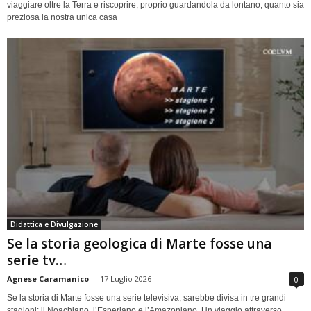
viaggiare oltre la Terra e riscoprire, proprio guardandola da lontano, quanto sia
preziosa la nostra unica casa
Didattica e Divulgazione
Se la storia geologica di Marte fosse una
serie tv…
Agnese Caramanico
-
17 Luglio 2026
0
Se la storia di Marte fosse una serie televisiva, sarebbe divisa in tre grandi
stagioni: il Noachiano, l’Esperiano e l’Amazoniano. Un viaggio attraverso