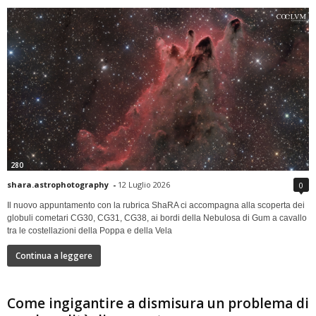
280
shara.astrophotography
-
12 Luglio 2026
0
Il nuovo appuntamento con la rubrica ShaRA ci accompagna alla scoperta dei
globuli cometari CG30, CG31, CG38, ai bordi della Nebulosa di Gum a cavallo
tra le costellazioni della Poppa e della Vela
Continua a leggere
Come ingigantire a dismisura un problema di