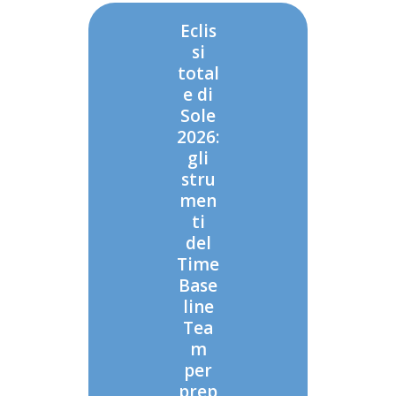
Eclis
si
total
e di
Sole
2026:
gli
stru
men
ti
del
Time
Base
line
Tea
m
per
prep