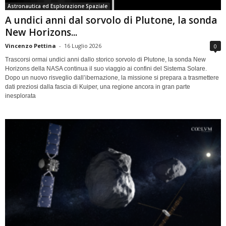
Astronautica ed Esplorazione Spaziale
A undici anni dal sorvolo di Plutone, la sonda
New Horizons...
Vincenzo Pettina
-
16 Luglio 2026
0
Trascorsi ormai undici anni dallo storico sorvolo di Plutone, la sonda New
Horizons della NASA continua il suo viaggio ai confini del Sistema Solare.
Dopo un nuovo risveglio dall’ibernazione, la missione si prepara a trasmettere
dati preziosi dalla fascia di Kuiper, una regione ancora in gran parte
inesplorata