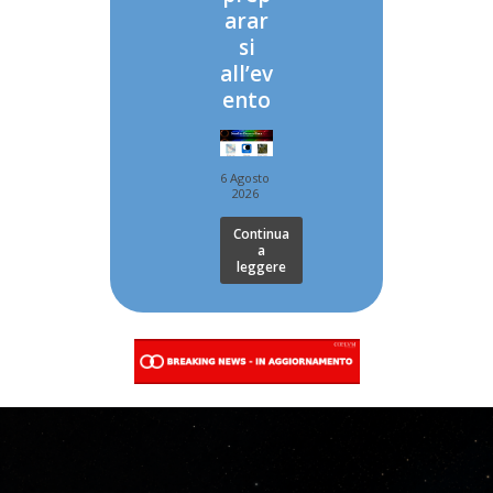
arar
si
all’ev
ento
6 Agosto
2026
Continua
a
leggere