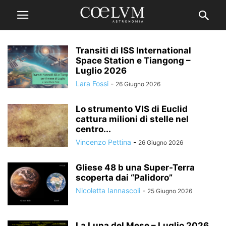
Transiti di ISS International
Space Station e Tiangong –
Luglio 2026
Lara Fossi
-
26 Giugno 2026
Lo strumento VIS di Euclid
cattura milioni di stelle nel
centro...
Vincenzo Pettina
-
26 Giugno 2026
Gliese 48 b una Super-Terra
scoperta dai “Palidoro”
Nicoletta Iannascoli
-
25 Giugno 2026
La Luna del Mese – Luglio 2026