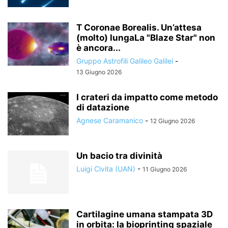
T Coronae Borealis. Un’attesa
(molto) lungaLa "Blaze Star" non
è ancora...
Gruppo Astrofili Galileo Galilei
-
13 Giugno 2026
I crateri da impatto come metodo
di datazione
Agnese Caramanico
-
12 Giugno 2026
Un bacio tra divinità
Luigi Civita (UAN)
-
11 Giugno 2026
Cartilagine umana stampata 3D
in orbita: la bioprinting spaziale