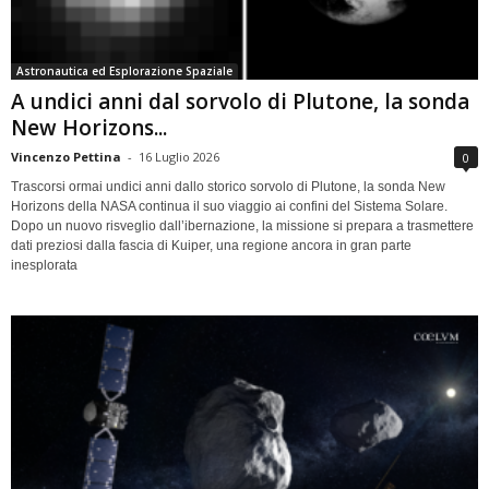
Astronautica ed Esplorazione Spaziale
A undici anni dal sorvolo di Plutone, la sonda
New Horizons...
Vincenzo Pettina
-
16 Luglio 2026
0
Trascorsi ormai undici anni dallo storico sorvolo di Plutone, la sonda New
Horizons della NASA continua il suo viaggio ai confini del Sistema Solare.
Dopo un nuovo risveglio dall’ibernazione, la missione si prepara a trasmettere
dati preziosi dalla fascia di Kuiper, una regione ancora in gran parte
inesplorata