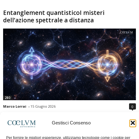
Entanglement quantisticoI misteri
dell’azione spettrale a distanza
280
Marco Lorrai
-
15 Giugno 2026
0
L'entanglement quantistico è uno dei fenomeni più sorprendenti della fisica
moderna: due particelle possono mostrare correlazioni che sembrano ignorare
Gestisci Consenso
la distanza che le separa. Gli esperimenti e i teoremi di Bell hanno escluso le
semplici spiegazioni basate su "variabili nascoste" locali, confermando le
Per fornire le migliori esperienze, utilizziamo tecnologie come i cookie per
previsioni della meccanica quantistica. Nonostante ciò, l'entanglement non