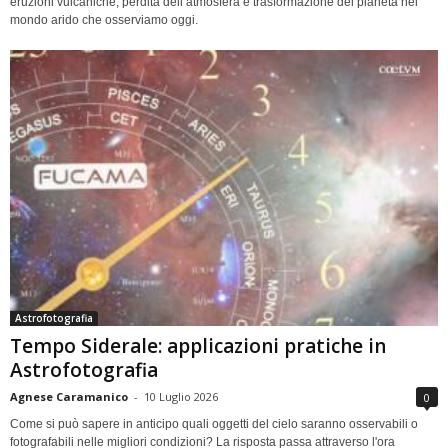
eruzioni vulcaniche, perdita dell’atmosfera e trasformazione del pianeta nel
mondo arido che osserviamo oggi.
Astrofotografia
Tempo Siderale: applicazioni pratiche in
Astrofotografia
Agnese Caramanico
-
10 Luglio 2026
0
Come si può sapere in anticipo quali oggetti del cielo saranno osservabili o
fotografabili nelle migliori condizioni? La risposta passa attraverso l'ora