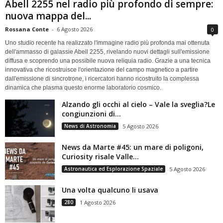
Abell 2255 nel radio più profondo di sempre:
nuova mappa del...
Rossana Conte
-
6 Agosto 2026
0
Uno studio recente ha realizzato l'immagine radio più profonda mai ottenuta
dell'ammasso di galassie Abell 2255, rivelando nuovi dettagli sull'emissione
diffusa e scoprendo una possibile nuova reliquia radio. Grazie a una tecnica
innovativa che ricostruisce l'orientazione del campo magnetico a partire
dall'emissione di sincrotrone, i ricercatori hanno ricostruito la complessa
dinamica che plasma questo enorme laboratorio cosmico.
Alzando gli occhi al cielo – Vale la sveglia?Le
congiunzioni di...
News di Astronomia
5 Agosto 2026
News da Marte #45: un mare di poligoni,
Curiosity risale Valle...
Astronautica ed Esplorazione Spaziale
5 Agosto 2026
Una volta qualcuno li usava
280
1 Agosto 2026