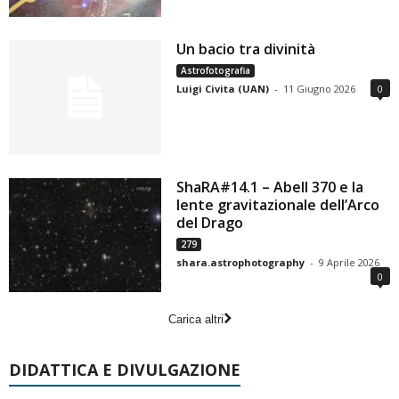
Un bacio tra divinità
Astrofotografia
Luigi Civita (UAN)
-
11 Giugno 2026
0
ShaRA#14.1 – Abell 370 e la
lente gravitazionale dell’Arco
del Drago
279
shara.astrophotography
-
9 Aprile 2026
0
Carica altri
DIDATTICA E DIVULGAZIONE