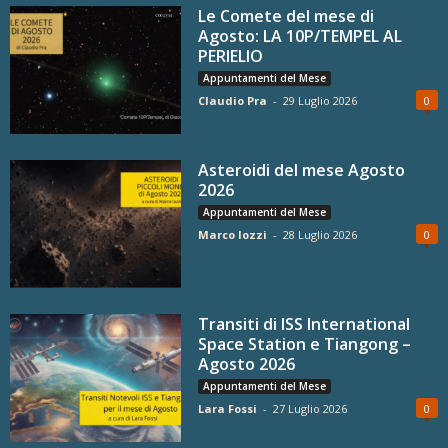
Le Comete del mese di
Agosto: LA 10P/TEMPEL AL
PERIELIO
Appuntamenti del Mese
Claudio Pra
-
29 Luglio 2026
0
Asteroidi del mese Agosto
2026
Appuntamenti del Mese
Marco Iozzi
-
28 Luglio 2026
0
Transiti di ISS International
Space Station e Tiangong –
Agosto 2026
Appuntamenti del Mese
Lara Fossi
-
27 Luglio 2026
0