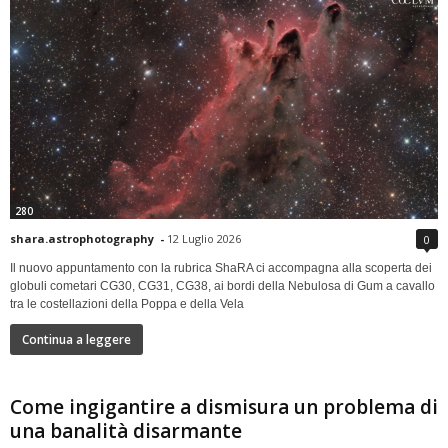
280
shara.astrophotography
-
12 Luglio 2026
0
Il nuovo appuntamento con la rubrica ShaRA ci accompagna alla scoperta dei
globuli cometari CG30, CG31, CG38, ai bordi della Nebulosa di Gum a cavallo
tra le costellazioni della Poppa e della Vela
Continua a leggere
Come ingigantire a dismisura un problema di
una banalità disarmante