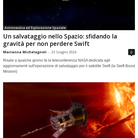
Astronautica ed Esplorazione Spaziale
Un salvataggio nello Spazio: sfidando la
gravità per non perdere Swift
Marianna Michelagnoli
-
23 Giugno 2026
0
Risale a qualche giorno fa la teleconferenza NASA dedicata agli
aggiornamenti sull'operazione di salvataggio per il satellite Swift (la Swift Boost
Mission)