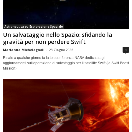
Astronautica ed Esplorazione Spaziale
Un salvataggio nello Spazio: sfidando la
gravità per non perdere Swift
Marianna Michelagnoli
-
23 Giugno 2026
0
Risale a qualche giorno fa la teleconferenza NASA dedicata agli
aggiornamenti sull'operazione di salvataggio per il satellite Swift (la Swift Boost
Mission)