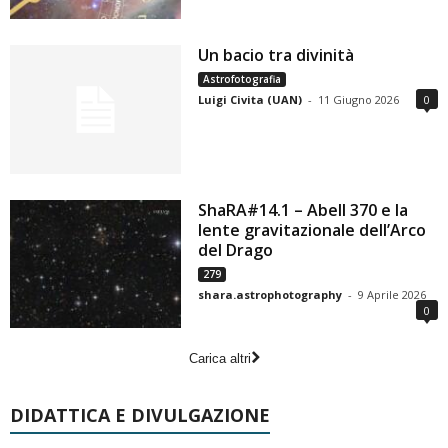
Un bacio tra divinità
Astrofotografia
Luigi Civita (UAN)
-
11 Giugno 2026
0
ShaRA#14.1 – Abell 370 e la
lente gravitazionale dell’Arco
del Drago
279
shara.astrophotography
-
9 Aprile 2026
0
Carica altri
DIDATTICA E DIVULGAZIONE