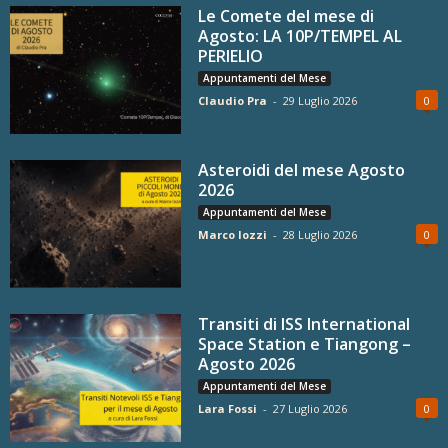
Le Comete del mese di
Agosto: LA 10P/TEMPEL AL
PERIELIO
Appuntamenti del Mese
Claudio Pra
-
29 Luglio 2026
0
Asteroidi del mese Agosto
2026
Appuntamenti del Mese
Marco Iozzi
-
28 Luglio 2026
0
Transiti di ISS International
Space Station e Tiangong –
Agosto 2026
Appuntamenti del Mese
Lara Fossi
-
27 Luglio 2026
0