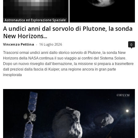
Astronautica ed Esplorazione Spaziale
A undici anni dal sorvolo di Plutone, la sonda
New Horizons...
Vincenzo Pettina
-
16 Luglio 2026
0
Trascorsi ormai undici anni dallo storico sorvolo di Plutone, la sonda New
Horizons della NASA continua il suo viaggio ai confini del Sistema Solare.
Dopo un nuovo risveglio dall’ibernazione, la missione si prepara a trasmettere
dati preziosi dalla fascia di Kuiper, una regione ancora in gran parte
inesplorata