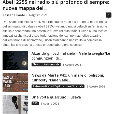
Abell 2255 nel radio più profondo di sempre:
nuova mappa del...
Rossana Conte
-
6 Agosto 2026
0
Uno studio recente ha realizzato l'immagine radio più profonda mai ottenuta
dell'ammasso di galassie Abell 2255, rivelando nuovi dettagli sull'emissione
diffusa e scoprendo una possibile nuova reliquia radio. Grazie a una tecnica
innovativa che ricostruisce l'orientazione del campo magnetico a partire
dall'emissione di sincrotrone, i ricercatori hanno ricostruito la complessa
dinamica che plasma questo enorme laboratorio cosmico.
Alzando gli occhi al cielo – Vale la sveglia?Le
congiunzioni di...
News di Astronomia
5 Agosto 2026
News da Marte #45: un mare di poligoni,
Curiosity risale Valle...
Astronautica ed Esplorazione Spaziale
5 Agosto 2026
Una volta qualcuno li usava
280
1 Agosto 2026