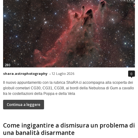
280
shara.astrophotography
-
12 Luglio 2026
0
Il nuovo appuntamento con la rubrica ShaRA ci accompagna alla scoperta dei
globuli cometari CG30, CG31, CG38, ai bordi della Nebulosa di Gum a cavallo
tra le costellazioni della Poppa e della Vela
Continua a leggere
Come ingigantire a dismisura un problema di
una banalità disarmante