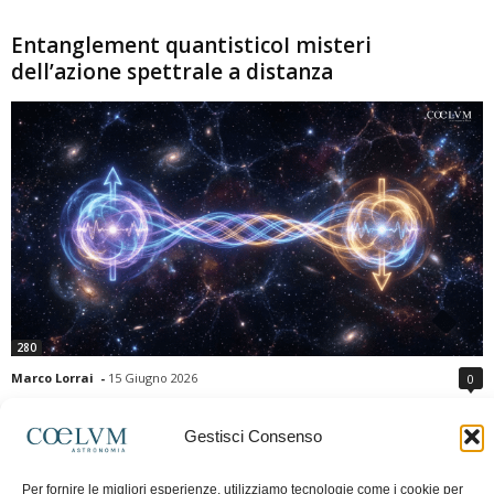
Entanglement quantisticoI misteri
dell’azione spettrale a distanza
280
Marco Lorrai
-
15 Giugno 2026
0
L'entanglement quantistico è uno dei fenomeni più sorprendenti della fisica
moderna: due particelle possono mostrare correlazioni che sembrano ignorare
Gestisci Consenso
la distanza che le separa. Gli esperimenti e i teoremi di Bell hanno escluso le
semplici spiegazioni basate su "variabili nascoste" locali, confermando le
Per fornire le migliori esperienze, utilizziamo tecnologie come i cookie per
previsioni della meccanica quantistica. Nonostante ciò, l'entanglement non