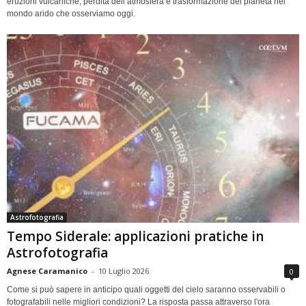
eruzioni vulcaniche, perdita dell’atmosfera e trasformazione del pianeta nel
mondo arido che osserviamo oggi.
Astrofotografia
Tempo Siderale: applicazioni pratiche in
Astrofotografia
Agnese Caramanico
-
10 Luglio 2026
0
Come si può sapere in anticipo quali oggetti del cielo saranno osservabili o
fotografabili nelle migliori condizioni? La risposta passa attraverso l'ora