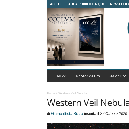
ACCEDI
LA TUA PUBBLICITÀ QUI?
NEWSLETTE
C
o
NEWS
PhotoCoelum
Sezioni
e
l
u
Home
>
Western Veil Nebula
Western Veil Nebul
m
A
s
di
Giambattista Rizzo
inserita il
27 Ottobre 2020
t
r
o