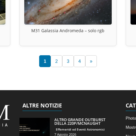
M31 Galassia Andromeda – solo rgb
1
2
3
4
»
ALTRE NOTIZIE
CAT
Photo
ALTRO GRANDE OUTBURST
DELLA 220P/MCNAUGHT
Mostr
Effemeridi ed Eventi Astronomici
7 Agosto 2026