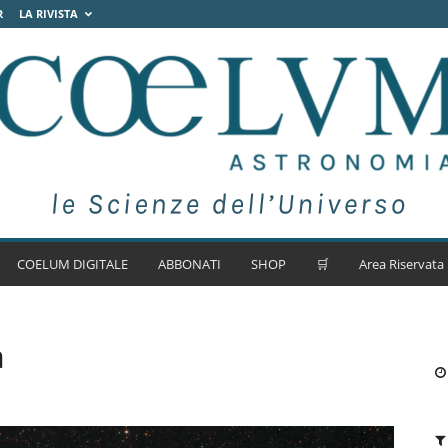
R
LA RIVISTA
COELUM DIGITALE
ABBONATI
SHOP
🛒
Area Riservata
a