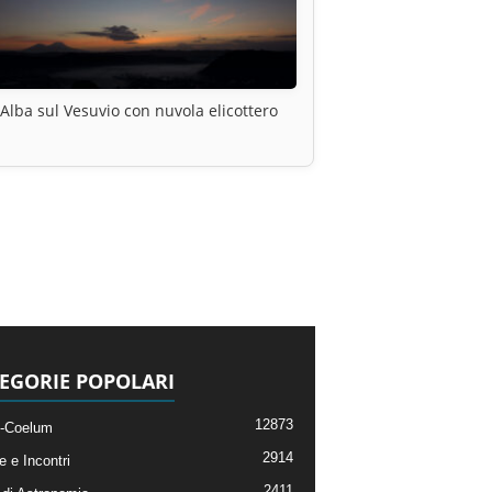
Alba sul Vesuvio con nuvola elicottero
EGORIE POPOLARI
12873
-Coelum
2914
e e Incontri
2411