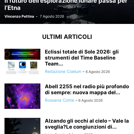
Il futuro dell’esplorazione lunare passa per
l’Etna
Vincenzo Pettina
-
7 Agosto 2026
ULTIMI ARTICOLI
Eclissi totale di Sole 2026: gli
strumenti del Time Baseline
Team...
Redazione Coelum
-
6 Agosto 2026
Abell 2255 nel radio più profondo
di sempre: nuova mappa del...
Rossana Conte
-
6 Agosto 2026
Alzando gli occhi al cielo – Vale la
sveglia?Le congiunzioni di...