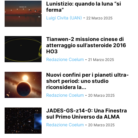
Lunistizio: quando la luna “si
ferma”
Luigi Civita (UAN)
-
22 Marzo 2025
Tianwen-2 missione cinese di
atterraggio sull’asteroide 2016
HO3
Redazione Coelum
-
21 Marzo 2025
Nuovi confini per i pianeti ultra-
short period: uno studio
riconsidera la...
Redazione Coelum
-
20 Marzo 2025
JADES-GS-z14-0: Una Finestra
sul Primo Universo da ALMA
Redazione Coelum
-
20 Marzo 2025