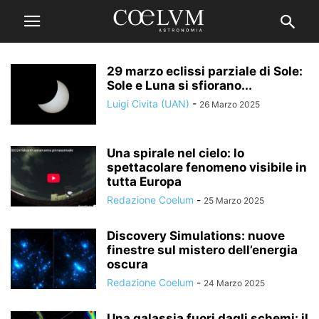
29 marzo eclissi parziale di Sole:
Sole e Luna si sfiorano...
Luigi Civita (UAN)
-
26 Marzo 2025
Una spirale nel cielo: lo
spettacolare fenomeno visibile in
tutta Europa
Redazione Coelum
-
25 Marzo 2025
Discovery Simulations: nuove
finestre sul mistero dell’energia
oscura
Redazione Coelum
-
24 Marzo 2025
Una galassia fuori dagli schemi: il