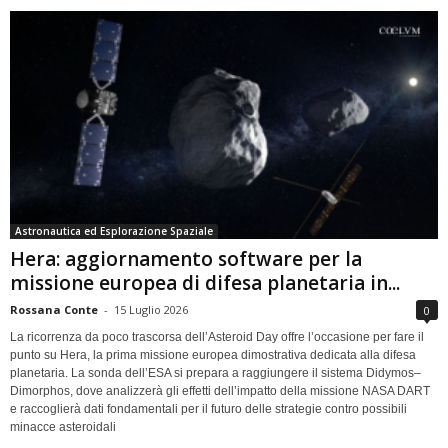
Astronautica ed Esplorazione Spaziale
Hera: aggiornamento software per la
missione europea di difesa planetaria in...
Rossana Conte
-
15 Luglio 2026
0
La ricorrenza da poco trascorsa dell’Asteroid Day offre l’occasione per fare il
punto su Hera, la prima missione europea dimostrativa dedicata alla difesa
planetaria. La sonda dell’ESA si prepara a raggiungere il sistema Didymos–
Dimorphos, dove analizzerà gli effetti dell’impatto della missione NASA DART
e raccoglierà dati fondamentali per il futuro delle strategie contro possibili
minacce asteroidali