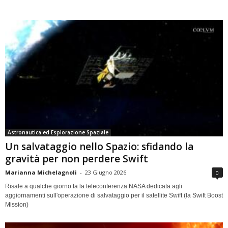
Astronautica ed Esplorazione Spaziale
Un salvataggio nello Spazio: sfidando la
gravità per non perdere Swift
Marianna Michelagnoli
-
23 Giugno 2026
0
Risale a qualche giorno fa la teleconferenza NASA dedicata agli
aggiornamenti sull'operazione di salvataggio per il satellite Swift (la Swift Boost
Mission)