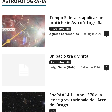
ASTROFOTOGRAFIA
Tempo Siderale: applicazioni
pratiche in Astrofotografia
Astrofotografia
Agnese Caramanico
-
10 Luglio 2026
0
Un bacio tra divinità
Astrofotografia
Luigi Civita (UAN)
-
11 Giugno 2026
0
ShaRA#14.1 – Abell 370 e la
lente gravitazionale dell’Arco
del Drago
279