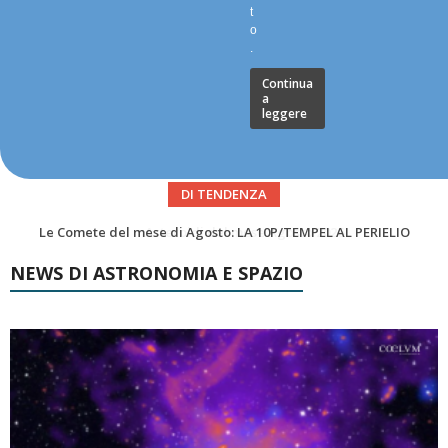
t
o
.
Continua
a
leggere
DI TENDENZA
Asteroidi del mese Agosto 2026
NEWS DI ASTRONOMIA E SPAZIO