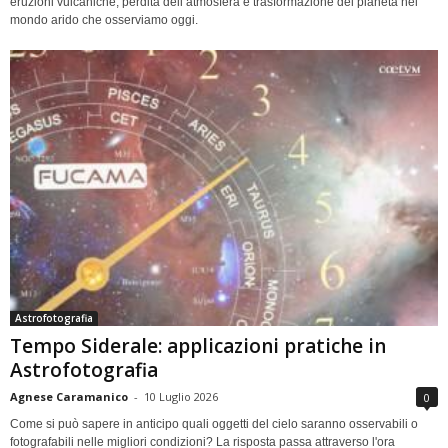
eruzioni vulcaniche, perdita dell’atmosfera e trasformazione del pianeta nel
mondo arido che osserviamo oggi.
Astrofotografia
Tempo Siderale: applicazioni pratiche in
Astrofotografia
Agnese Caramanico
-
10 Luglio 2026
0
Come si può sapere in anticipo quali oggetti del cielo saranno osservabili o
fotografabili nelle migliori condizioni? La risposta passa attraverso l'ora