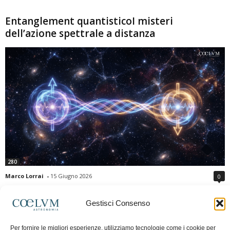
Entanglement quantisticoI misteri
dell’azione spettrale a distanza
280
Marco Lorrai
-
15 Giugno 2026
0
L'entanglement quantistico è uno dei fenomeni più sorprendenti della fisica
moderna: due particelle possono mostrare correlazioni che sembrano ignorare
Gestisci Consenso
la distanza che le separa. Gli esperimenti e i teoremi di Bell hanno escluso le
semplici spiegazioni basate su "variabili nascoste" locali, confermando le
Per fornire le migliori esperienze, utilizziamo tecnologie come i cookie per
previsioni della meccanica quantistica. Nonostante ciò, l'entanglement non