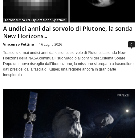
Astronautica ed Esplorazione Spaziale
A undici anni dal sorvolo di Plutone, la sonda
New Horizons...
Vincenzo Pettina
-
16 Luglio 2026
0
Trascorsi ormai undici anni dallo storico sorvolo di Plutone, la sonda New
Horizons della NASA continua il suo viaggio ai confini del Sistema Solare.
Dopo un nuovo risveglio dall’ibernazione, la missione si prepara a trasmettere
dati preziosi dalla fascia di Kuiper, una regione ancora in gran parte
inesplorata