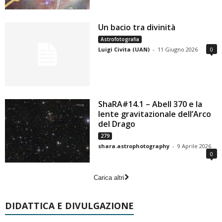
Un bacio tra divinità
Astrofotografia
Luigi Civita (UAN)
-
11 Giugno 2026
0
ShaRA#14.1 – Abell 370 e la
lente gravitazionale dell’Arco
del Drago
279
shara.astrophotography
-
9 Aprile 2026
0
Carica altri
DIDATTICA E DIVULGAZIONE