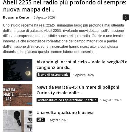
Abell 2255 nel radio più profondo di sempre:
nuova mappa del...
Rossana Conte
-
6 Agosto 2026
0
Uno studio recente ha realizzato l'immagine radio più profonda mai ottenuta
dell'ammasso di galassie Abell 2255, rivelando nuovi dettagli sull'emissione
diffusa e scoprendo una possibile nuova reliquia radio. Grazie a una tecnica
innovativa che ricostruisce l'orientazione del campo magnetico a partire
dall'emissione di sincrotrone, i ricercatori hanno ricostruito la complessa
dinamica che plasma questo enorme laboratorio cosmico.
Alzando gli occhi al cielo – Vale la sveglia?Le
congiunzioni di...
News di Astronomia
5 Agosto 2026
News da Marte #45: un mare di poligoni,
Curiosity risale Valle...
Astronautica ed Esplorazione Spaziale
5 Agosto 2026
Una volta qualcuno li usava
280
1 Agosto 2026