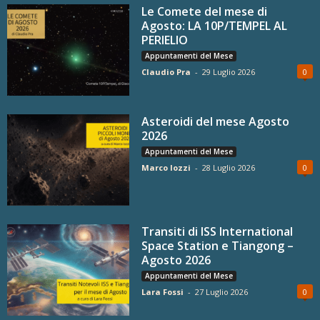
Le Comete del mese di
Agosto: LA 10P/TEMPEL AL
PERIELIO
Appuntamenti del Mese
Claudio Pra
-
29 Luglio 2026
0
Asteroidi del mese Agosto
2026
Appuntamenti del Mese
Marco Iozzi
-
28 Luglio 2026
0
Transiti di ISS International
Space Station e Tiangong –
Agosto 2026
Appuntamenti del Mese
Lara Fossi
-
27 Luglio 2026
0