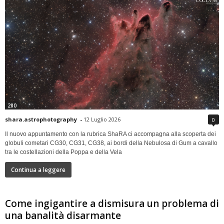
280
shara.astrophotography
-
12 Luglio 2026
0
Il nuovo appuntamento con la rubrica ShaRA ci accompagna alla scoperta dei
globuli cometari CG30, CG31, CG38, ai bordi della Nebulosa di Gum a cavallo
tra le costellazioni della Poppa e della Vela
Continua a leggere
Come ingigantire a dismisura un problema di
una banalità disarmante