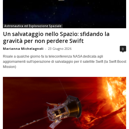
Astronautica ed Esplorazione Spaziale
Un salvataggio nello Spazio: sfidando la
gravità per non perdere Swift
Marianna Michelagnoli
-
23 Giugno 2026
0
Risale a qualche giorno fa la teleconferenza NASA dedicata agli
aggiornamenti sull'operazione di salvataggio per il satellite Swift (la Swift Boost
Mission)