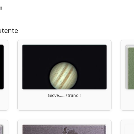
!!
utente
Giove……strano!!