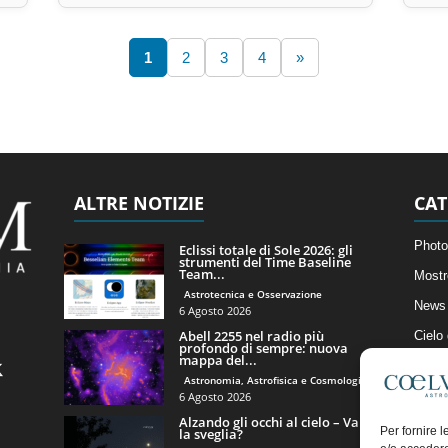
1
2
3
4
»
ALTRE NOTIZIE
CAT
Photo
Eclissi totale di Sole 2026: gli
strumenti del Time Baseline
Team...
Mostr
Astrotecnica e Osservazione
News 
6 Agosto 2026
Abell 2255 nel radio più
Cielo
profondo di sempre: nuova
mappa del...
Astro
Astronomia, Astrofisica e Cosmologia
Artico
6 Agosto 2026
Alzando gli occhi al cielo – Vale
Il Bl
Per fornire 
la sveglia?