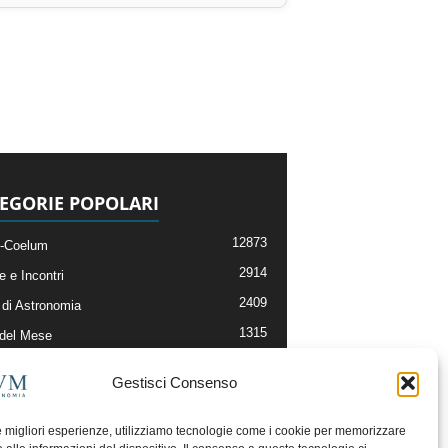
EGORIE POPOLARI
12873
-Coelum
2914
e e Incontri
2409
di Astronomia
1315
 del Mese
365
nomia, Astrofisica e Cosmologia
Gestisci Consenso
268
li e Risorse On-Line
192
og della Redazione
le migliori esperienze, utilizziamo tecnologie come i cookie per memorizzare