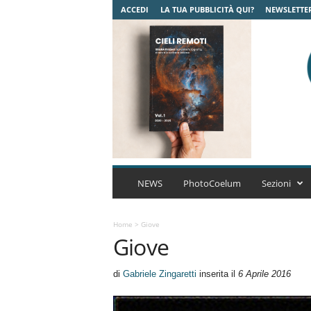
ACCEDI
LA TUA PUBBLICITÀ QUI?
NEWSLETTE
C
o
NEWS
PhotoCoelum
Sezioni
e
l
u
Home
>
Giove
Giove
m
A
s
di
Gabriele Zingaretti
inserita il
6 Aprile 2016
t
r
o