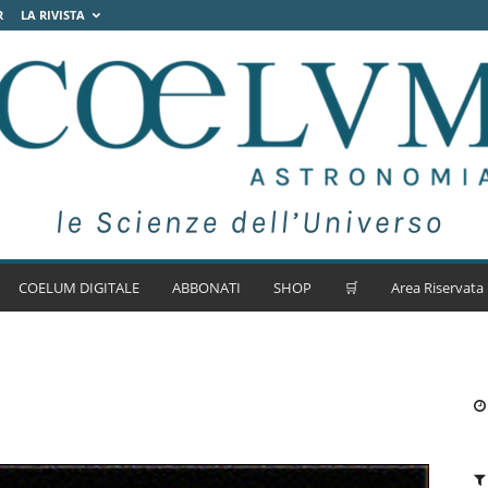
R
LA RIVISTA
COELUM DIGITALE
ABBONATI
SHOP
🛒
Area Riservata