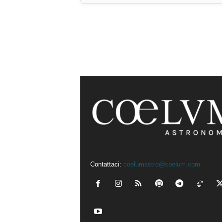
Contattaci:
coelumastro@coelum.com