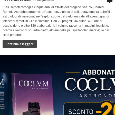
Cieli Remoti raccoglie cinque anni di attività del progetto ShaRA (Shared
Remote Astrophotography), un'esperienza unica di collaborazione tra astrofili e
astrofotografi impegnati nell'esplorazione del cielo australe attraverso grandi
telescopi remoti in Cile e Namibia. Con 22 progetti, 34 autori, 493 ore di
acquisizione e oltre 330 elaborazioni, il volume racconta immagini, tecniche,
ricerca e lavoro di squadra dietro alcune delle più spettacolari meraviglie del
cielo profondo.
Continua a leggere