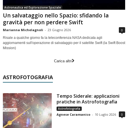
Astronautica ed Esplorazione Spaziale
Un salvataggio nello Spazio: sfidando la
gravità per non perdere Swift
Marianna Michelagnoli
-
23 Giugno 2026
0
Risale a qualche giorno fa la teleconferenza NASA dedicata agli
aggiornamenti sull'operazione di salvataggio per il satellite Swift (la Swift Boost
Mission)
Carica altri
ASTROFOTOGRAFIA
Tempo Siderale: applicazioni
pratiche in Astrofotografia
Astrofotografia
Agnese Caramanico
-
10 Luglio 2026
0