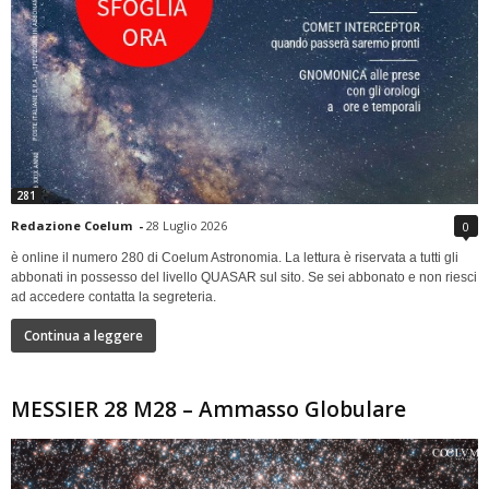
281
Redazione Coelum
-
28 Luglio 2026
0
è online il numero 280 di Coelum Astronomia. La lettura è riservata a tutti gli
abbonati in possesso del livello QUASAR sul sito. Se sei abbonato e non riesci
ad accedere contatta la segreteria.
Continua a leggere
MESSIER 28 M28 – Ammasso Globulare