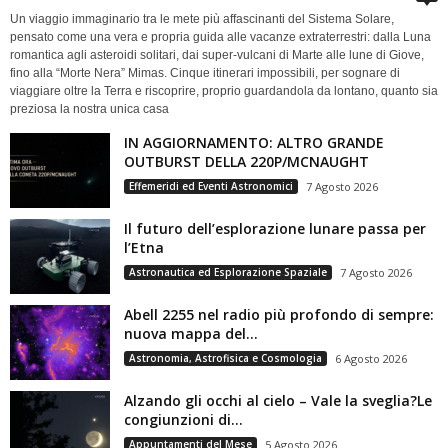
Un viaggio immaginario tra le mete più affascinanti del Sistema Solare,
pensato come una vera e propria guida alle vacanze extraterrestri: dalla Luna
romantica agli asteroidi solitari, dai super-vulcani di Marte alle lune di Giove,
fino alla “Morte Nera” Mimas. Cinque itinerari impossibili, per sognare di
viaggiare oltre la Terra e riscoprire, proprio guardandola da lontano, quanto sia
preziosa la nostra unica casa
IN AGGIORNAMENTO: ALTRO GRANDE
OUTBURST DELLA 220P/MCNAUGHT
Effemeridi ed Eventi Astronomici
7 Agosto 2026
Il futuro dell’esplorazione lunare passa per
l’Etna
Astronautica ed Esplorazione Spaziale
7 Agosto 2026
Abell 2255 nel radio più profondo di sempre:
nuova mappa del...
Astronomia, Astrofisica e Cosmologia
6 Agosto 2026
Alzando gli occhi al cielo – Vale la sveglia?Le
congiunzioni di...
Appuntamenti del Mese
5 Agosto 2026