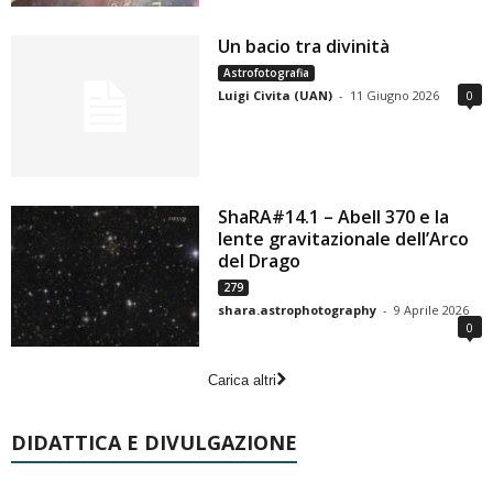
Un bacio tra divinità
Astrofotografia
Luigi Civita (UAN)
-
11 Giugno 2026
0
ShaRA#14.1 – Abell 370 e la
lente gravitazionale dell’Arco
del Drago
279
shara.astrophotography
-
9 Aprile 2026
0
Carica altri
DIDATTICA E DIVULGAZIONE