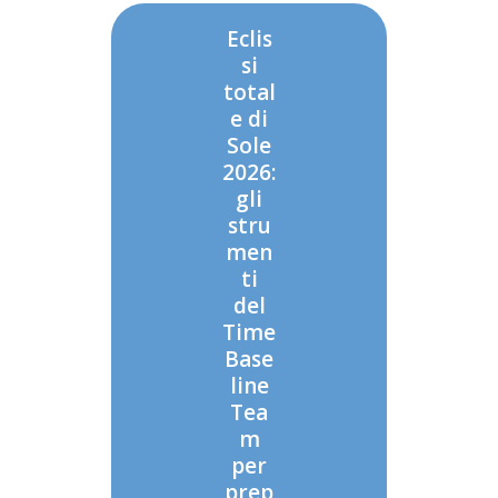
Eclis
si
total
e di
Sole
2026:
gli
stru
men
ti
del
Time
Base
line
Tea
m
per
prep