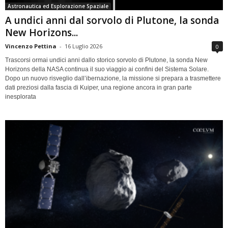
Astronautica ed Esplorazione Spaziale
A undici anni dal sorvolo di Plutone, la sonda
New Horizons...
Vincenzo Pettina
-
16 Luglio 2026
0
Trascorsi ormai undici anni dallo storico sorvolo di Plutone, la sonda New
Horizons della NASA continua il suo viaggio ai confini del Sistema Solare.
Dopo un nuovo risveglio dall’ibernazione, la missione si prepara a trasmettere
dati preziosi dalla fascia di Kuiper, una regione ancora in gran parte
inesplorata