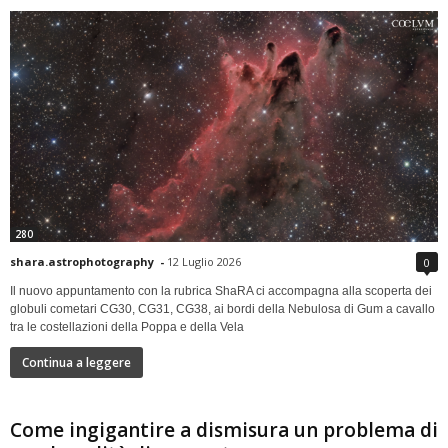
280
shara.astrophotography
-
12 Luglio 2026
0
Il nuovo appuntamento con la rubrica ShaRA ci accompagna alla scoperta dei
globuli cometari CG30, CG31, CG38, ai bordi della Nebulosa di Gum a cavallo
tra le costellazioni della Poppa e della Vela
Continua a leggere
Come ingigantire a dismisura un problema di