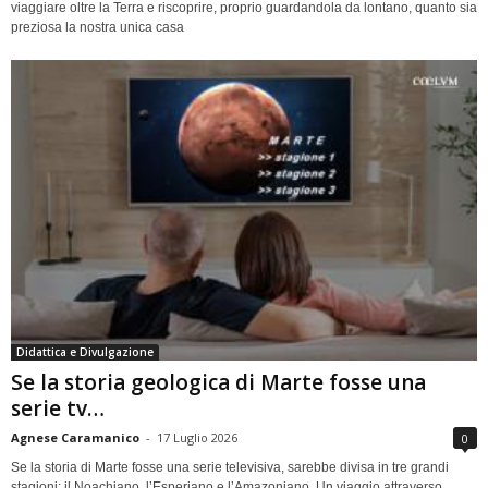
viaggiare oltre la Terra e riscoprire, proprio guardandola da lontano, quanto sia
preziosa la nostra unica casa
Didattica e Divulgazione
Se la storia geologica di Marte fosse una
serie tv…
Agnese Caramanico
-
17 Luglio 2026
0
Se la storia di Marte fosse una serie televisiva, sarebbe divisa in tre grandi
stagioni: il Noachiano, l’Esperiano e l’Amazoniano. Un viaggio attraverso