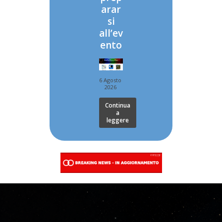
arar
si
all’ev
ento
6 Agosto
2026
Continua
a
leggere