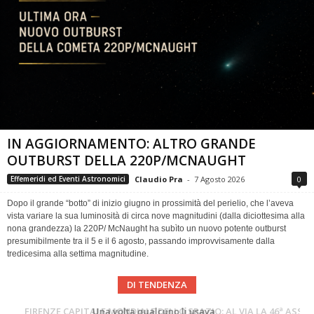
IN AGGIORNAMENTO: ALTRO GRANDE
OUTBURST DELLA 220P/MCNAUGHT
Claudio Pra
-
7 Agosto 2026
0
Effemeridi ed Eventi Astronomici
Dopo il grande “botto” di inizio giugno in prossimità del perielio, che l’aveva
vista variare la sua luminosità di circa nove magnitudini (dalla diciottesima alla
nona grandezza) la 220P/ McNaught ha subìto un nuovo potente outburst
presumibilmente tra il 5 e il 6 agosto, passando improvvisamente dalla
tredicesima alla settima magnitudine.
DI TENDENZA
Cielo del Mese di Agosto 2026
FIRENZE CAPITALE MONDIALE DELLO SPAZIO: AL VIA LA 46ª ASSEMBLEA SCIENTIFICA DEL COSPAR