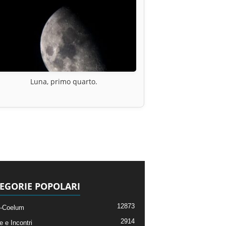
Luna, primo quarto.
EGORIE POPOLARI
12873
-Coelum
2914
e e Incontri