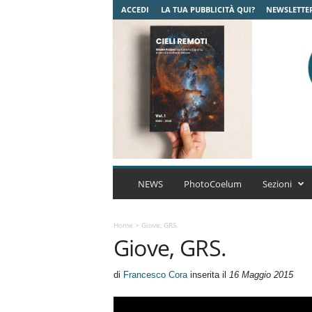
ACCEDI
LA TUA PUBBLICITÀ QUI?
NEWSLETTE
C
o
NEWS
PhotoCoelum
Sezioni
e
l
u
Home
>
Giove, GRS.
Giove, GRS.
m
A
s
di
Francesco Cora
inserita il
16 Maggio 2015
t
r
o