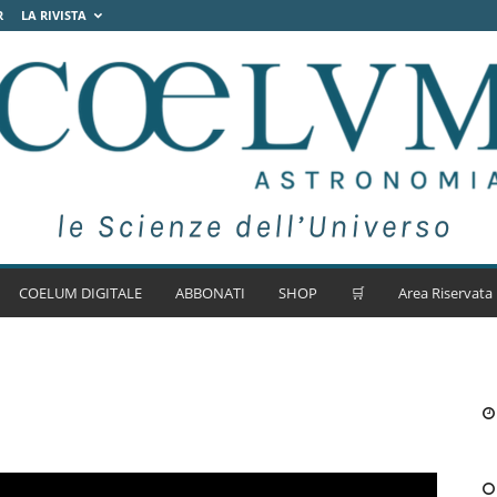
R
LA RIVISTA
COELUM DIGITALE
ABBONATI
SHOP
🛒
Area Riservata