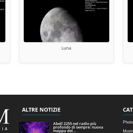
Luna
ALTRE NOTIZIE
CAT
Photo
Abell 2255 nel radio più
profondo di sempre: nuova
mappa del...
Mostr