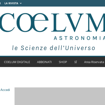
R
LA RIVISTA
COELUM DIGITALE
ABBONATI
SHOP
🛒
Area Riservata
.
Accedi