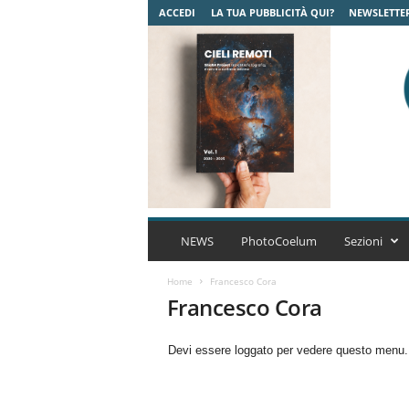
ACCEDI
LA TUA PUBBLICITÀ QUI?
NEWSLETTE
C
o
NEWS
PhotoCoelum
Sezioni
e
l
Home
Francesco Cora
u
Francesco Cora
m
A
Devi essere loggato per vedere questo menu
s
t
r
o