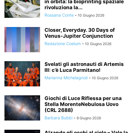
in orbita: la bioprinting spaziale
rivoluziona la...
Rossana Conte
-
10 Giugno 2026
Closer, Everyday. 30 Days of
Venus-Jupiter Conjunction
Redazione Coelum
-
10 Giugno 2026
Svelati gli astronauti di Artemis
III: c’è Luca Parmitano!
Marianna Michelagnoli
-
10 Giugno 2026
Giochi di Luce Riflessa per una
Stella MorenteNebulosa Uovo
(CRL 2688)
Barbara Bubbi
-
9 Giugno 2026
Alzando gli occhi al cielo – Vale la