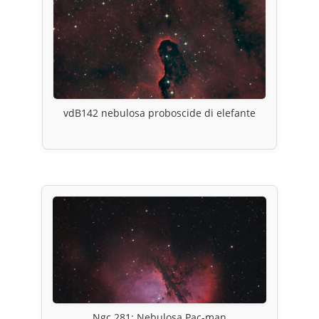
vdB142 nebulosa proboscide di elefante
Ngc 281: Nebulosa Pac-man