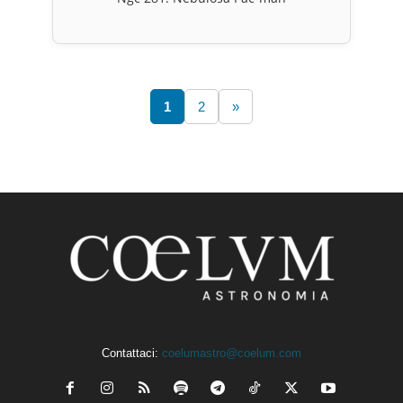
1
2
»
Contattaci:
coelumastro@coelum.com