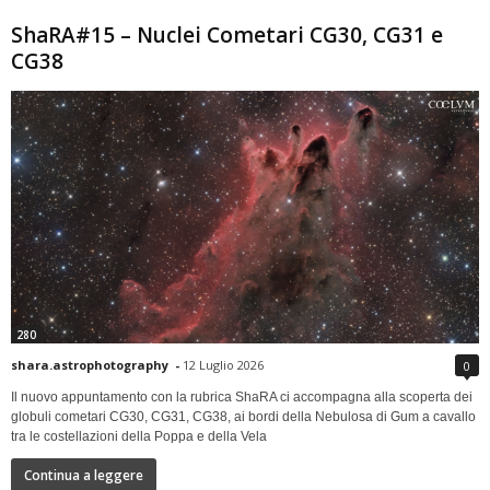
ShaRA#15 – Nuclei Cometari CG30, CG31 e
CG38
280
shara.astrophotography
-
12 Luglio 2026
0
Il nuovo appuntamento con la rubrica ShaRA ci accompagna alla scoperta dei
globuli cometari CG30, CG31, CG38, ai bordi della Nebulosa di Gum a cavallo
tra le costellazioni della Poppa e della Vela
Continua a leggere