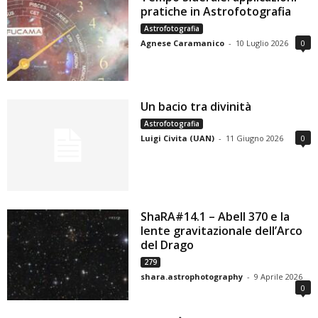
pratiche in Astrofotografia
Astrofotografia
Agnese Caramanico
-
10 Luglio 2026
0
Un bacio tra divinità
Astrofotografia
Luigi Civita (UAN)
-
11 Giugno 2026
0
ShaRA#14.1 – Abell 370 e la
lente gravitazionale dell’Arco
del Drago
279
shara.astrophotography
-
9 Aprile 2026
0