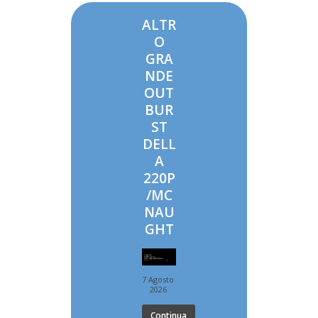
ALTR
O
GRA
NDE
OUT
BUR
ST
DELL
A
220P
/MC
NAU
GHT
7 Agosto
2026
Continua