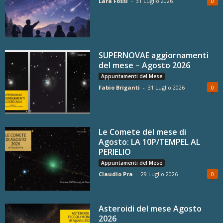
Lara Fossi
-
31 Luglio 2026
0
SUPERNOVAE aggiornamenti
del mese – Agosto 2026
Appuntamenti del Mese
Fabio Briganti
-
31 Luglio 2026
0
Le Comete del mese di
Agosto: LA 10P/TEMPEL AL
PERIELIO
Appuntamenti del Mese
Claudio Pra
-
29 Luglio 2026
0
Asteroidi del mese Agosto
2026