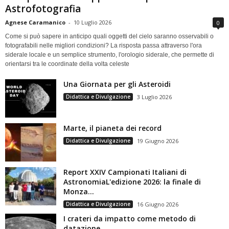
Astrofotografia
Agnese Caramanico
-
10 Luglio 2026
0
Come si può sapere in anticipo quali oggetti del cielo saranno osservabili o
fotografabili nelle migliori condizioni? La risposta passa attraverso l'ora
siderale locale e un semplice strumento, l'orologio siderale, che permette di
orientarsi tra le coordinate della volta celeste
Una Giornata per gli Asteroidi
Didattica e Divulgazione
3 Luglio 2026
Marte, il pianeta dei record
Didattica e Divulgazione
19 Giugno 2026
Report XXIV Campionati Italiani di
AstronomiaL'edizione 2026: la finale di
Monza...
Didattica e Divulgazione
16 Giugno 2026
I crateri da impatto come metodo di
datazione