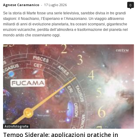
Agnese Caramanico
-
17 Luglio 2026
0
Se la storia di Marte fosse una serie televisiva, sarebbe divisa in tre grandi
stagioni: il Noachiano, l’Esperiano e l’Amazoniano. Un viaggio attraverso
miliardi di anni di evoluzione planetaria, tra oceani scomparsi, gigantesche
eruzioni vulcaniche, perdita dell’atmosfera e trasformazione del pianeta nel
mondo arido che osserviamo oggi.
Astrofotografia
Tempo Siderale: applicazioni pratiche in