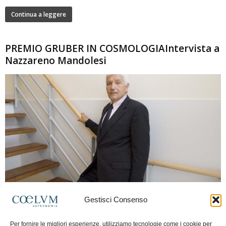
Continua a leggere
PREMIO GRUBER IN COSMOLOGIAIntervista a
Nazzareno Mandolesi
280
Gestisci Consenso
Frida Paolella
-
16 Giugno 2026
0
Intervista al professor Nazzareno Mandolesi, tra i protagonisti della cosmologia
Per fornire le migliori esperienze, utilizziamo tecnologie come i cookie per
spaziale europea e della missione Planck. Il dialogo ripercorre i principali