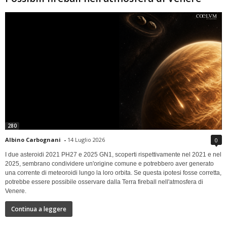
280
Albino Carbognani
-
14 Luglio 2026
0
I due asteroidi 2021 PH27 e 2025 GN1, scoperti rispettivamente nel 2021 e nel
2025, sembrano condividere un'origine comune e potrebbero aver generato
una corrente di meteoroidi lungo la loro orbita. Se questa ipotesi fosse corretta,
potrebbe essere possibile osservare dalla Terra fireball nell'atmosfera di
Venere.
Continua a leggere