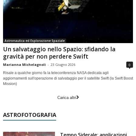
Astronautica ed Esplorazione Spaziale
Un salvataggio nello Spazio: sfidando la
gravità per non perdere Swift
Marianna Michelagnoli
-
23 Giugno 2026
0
Risale a qualche giorno fa la teleconferenza NASA dedicata agli
aggiornamenti sull'operazione di salvataggio per il satellite Swift (la Swift Boost
Mission)
Carica altri
ASTROFOTOGRAFIA
Tempo Siderale: applicazioni