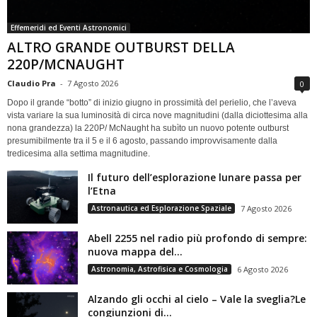
Effemeridi ed Eventi Astronomici
ALTRO GRANDE OUTBURST DELLA
220P/MCNAUGHT
Claudio Pra
-
7 Agosto 2026
0
Dopo il grande “botto” di inizio giugno in prossimità del perielio, che l’aveva
vista variare la sua luminosità di circa nove magnitudini (dalla diciottesima alla
nona grandezza) la 220P/ McNaught ha subìto un nuovo potente outburst
presumibilmente tra il 5 e il 6 agosto, passando improvvisamente dalla
tredicesima alla settima magnitudine.
Il futuro dell’esplorazione lunare passa per
l’Etna
Astronautica ed Esplorazione Spaziale
7 Agosto 2026
Abell 2255 nel radio più profondo di sempre:
nuova mappa del...
Astronomia, Astrofisica e Cosmologia
6 Agosto 2026
Alzando gli occhi al cielo – Vale la sveglia?Le
congiunzioni di...