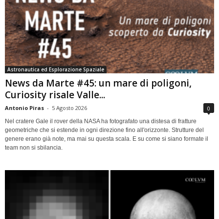
Astronautica ed Esplorazione Spaziale
News da Marte #45: un mare di poligoni,
Curiosity risale Valle...
Antonio Piras
-
5 Agosto 2026
0
Nel cratere Gale il rover della NASA ha fotografato una distesa di fratture
geometriche che si estende in ogni direzione fino all'orizzonte. Strutture del
genere erano già note, ma mai su questa scala. E su come si siano formate il
team non si sbilancia.