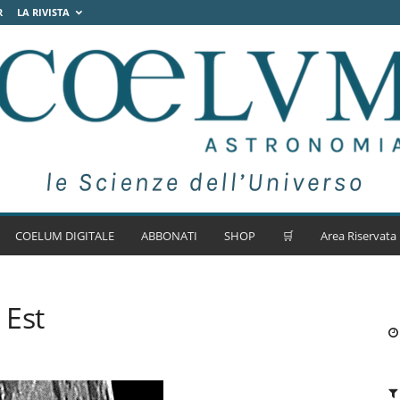
R
LA RIVISTA
COELUM DIGITALE
ABBONATI
SHOP
🛒
Area Riservata
 Est