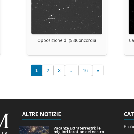
Opposizione di (58)Concordia
Ca
1
2
3
…
16
»
ALTRE NOTIZIE
CAT
Photo
Vacanze Extraterrestri: le
migliori location del nostro