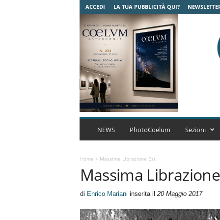
ACCEDI
LA TUA PUBBLICITÀ QUI?
NEWSLETTE
C
o
NEWS
PhotoCoelum
Sezioni
e
l
u
Home
>
Massima Librazione Est
Massima Librazione
m
A
s
di
Enrico Mariani
inserita il
20 Maggio 2017
t
r
o