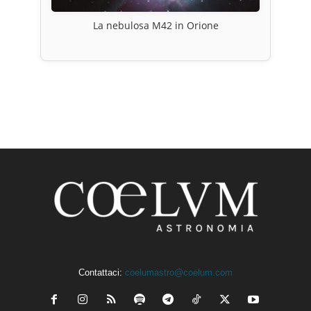
La nebulosa M42 in Orione
Contattaci:
coelumastro@coelum.com