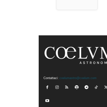
Contattaci:
coelumastro@coelum.com