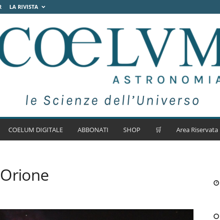
R
LA RIVISTA
COELUM DIGITALE
ABBONATI
SHOP
🛒
Area Riservata
 Orione