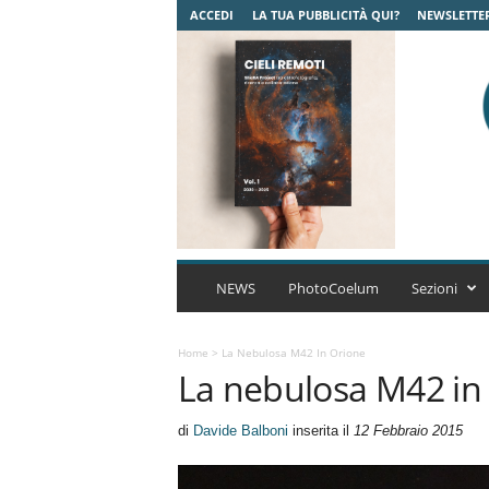
ACCEDI
LA TUA PUBBLICITÀ QUI?
NEWSLETTE
C
o
NEWS
PhotoCoelum
Sezioni
e
l
u
Home
>
La Nebulosa M42 In Orione
La nebulosa M42 in
m
A
s
di
Davide Balboni
inserita il
12 Febbraio 2015
t
r
o