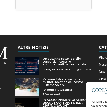
ALTRE NOTIZIE
CAT
Photo
Un autunno sotto le stelle:
concorsi, incontri e
appuntamenti patrocinati da...
Mostr
Il Blog della Redazione
9 Agosto 2026
News 
Vacanze Extraterrestri: le
Cielo
migliori location del nostro
Sistema Solare
Astro
Didattica e Divulgazione
Artico
8 Agosto 2026
IN AGGIORNAMENTO: ALTRO
Il Bl
Per fornire 
GRANDE OUTBURST DELLA
220P/MCNAUGHT
e/o accedere