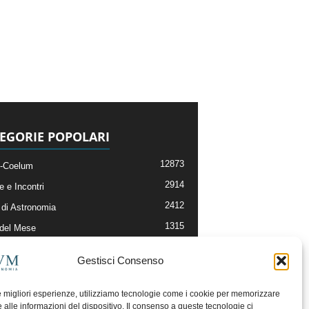
EGORIE POPOLARI
12873
-Coelum
2914
e e Incontri
2412
di Astronomia
1315
 del Mese
365
nomia, Astrofisica e Cosmologia
Gestisci Consenso
268
li e Risorse On-Line
193
og della Redazione
le migliori esperienze, utilizziamo tecnologie come i cookie per memorizzare
 alle informazioni del dispositivo. Il consenso a queste tecnologie ci