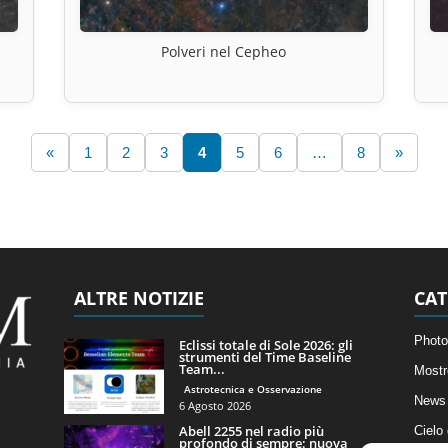
Polveri nel Cepheo
«
1
2
3
4
5
6
…
8
»
ALTRE NOTIZIE
CAT
Photo
Eclissi totale di Sole 2026: gli
strumenti del Time Baseline
Team...
Mostr
Astrotecnica e Osservazione
News 
6 Agosto 2026
Abell 2255 nel radio più
Cielo
profondo di sempre: nuova