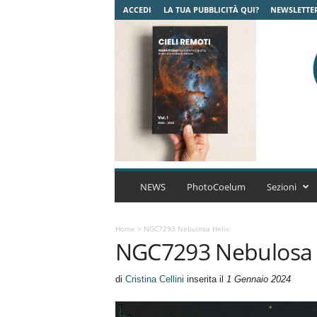
ACCEDI
LA TUA PUBBLICITÀ QUI?
NEWSLETTE
C
o
NEWS
PhotoCoelum
Sezioni
e
l
u
Home
>
NGC7293 Nebulosa Helix
NGC7293 Nebulosa 
m
A
s
di
Cristina Cellini
inserita il
1 Gennaio 2024
t
r
o