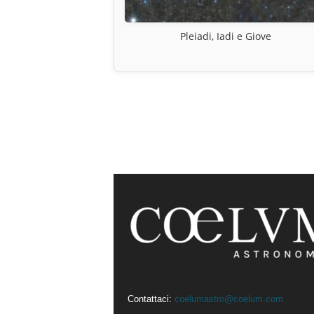
Pleiadi, Iadi e Giove
Contattaci:
coelumastro@coelum.com