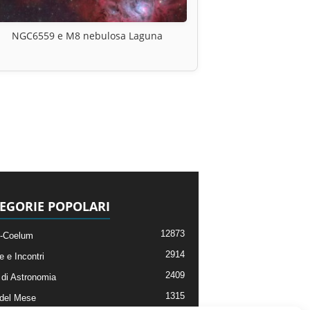
NGC6559 e M8 nebulosa Laguna
EGORIE POPOLARI
12873
-Coelum
2914
e e Incontri
2409
di Astronomia
1315
 del Mese