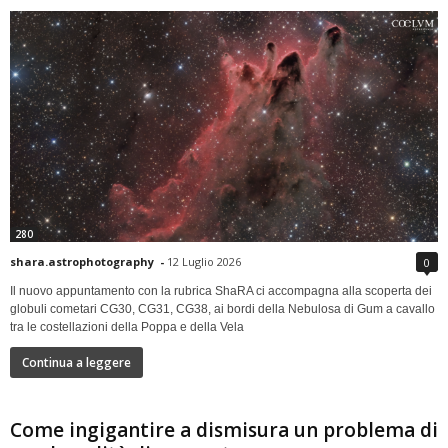
280
shara.astrophotography
-
12 Luglio 2026
0
Il nuovo appuntamento con la rubrica ShaRA ci accompagna alla scoperta dei
globuli cometari CG30, CG31, CG38, ai bordi della Nebulosa di Gum a cavallo
tra le costellazioni della Poppa e della Vela
Continua a leggere
Come ingigantire a dismisura un problema di