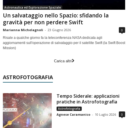
Astronautica ed Esplorazione Spaziale
Un salvataggio nello Spazio: sfidando la
gravità per non perdere Swift
Marianna Michelagnoli
-
23 Giugno 2026
0
Risale a qualche giorno fa la teleconferenza NASA dedicata agli
aggiornamenti sull'operazione di salvataggio per il satellite Swift (la Swift Boost
Mission)
Carica altri
ASTROFOTOGRAFIA
Tempo Siderale: applicazioni
pratiche in Astrofotografia
Astrofotografia
Agnese Caramanico
-
10 Luglio 2026
0