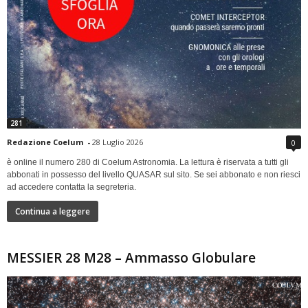
281
Redazione Coelum
-
28 Luglio 2026
0
è online il numero 280 di Coelum Astronomia. La lettura è riservata a tutti gli
abbonati in possesso del livello QUASAR sul sito. Se sei abbonato e non riesci
ad accedere contatta la segreteria.
Continua a leggere
MESSIER 28 M28 – Ammasso Globulare