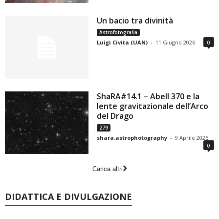
Un bacio tra divinità
Astrofotografia
Luigi Civita (UAN)
-
11 Giugno 2026
0
ShaRA#14.1 – Abell 370 e la
lente gravitazionale dell’Arco
del Drago
279
shara.astrophotography
-
9 Aprile 2026
0
Carica altri
DIDATTICA E DIVULGAZIONE