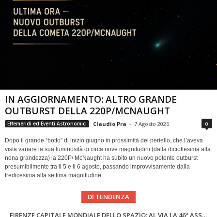
IN AGGIORNAMENTO: ALTRO GRANDE
OUTBURST DELLA 220P/MCNAUGHT
Claudio Pra
-
7 Agosto 2026
0
Effemeridi ed Eventi Astronomici
Dopo il grande “botto” di inizio giugno in prossimità del perielio, che l’aveva
vista variare la sua luminosità di circa nove magnitudini (dalla diciottesima alla
nona grandezza) la 220P/ McNaught ha subìto un nuovo potente outburst
presumibilmente tra il 5 e il 6 agosto, passando improvvisamente dalla
tredicesima alla settima magnitudine.
DI TENDENZA
Cielo del Mese di Agosto 2026