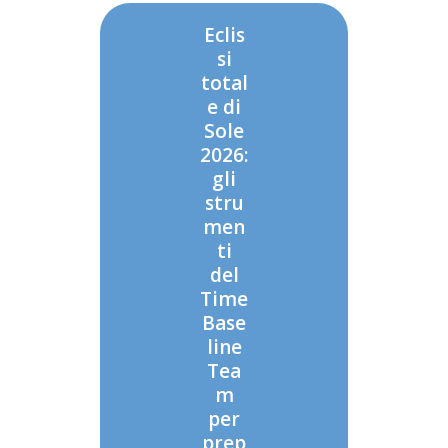
Eclis
si
total
e di
Sole
2026:
gli
stru
men
ti
del
Time
Base
line
Tea
m
per
prep