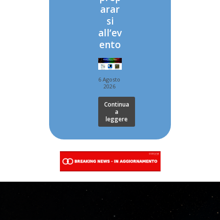
arar
si
all’ev
ento
6 Agosto
2026
Continua
a
leggere