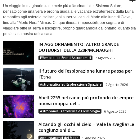
Un viaggio immaginario tra le mete più affascinanti del Sistema Solare,
pensato come una vera e propria guida alle vacanze extraterrestri: dalla Luna
romantica agli asteroidi solitari, dai super-vulcani di Marte alle lune di Giove,
fino alla “Morte Nera” Mimas. Cinque itinerari impossibili, per sognare di
viaggiare oltre la Terra e riscoprire, proprio guardandola da lontano, quanto sia
preziosa la nostra unica casa
IN AGGIORNAMENTO: ALTRO GRANDE
OUTBURST DELLA 220P/MCNAUGHT
Effemeridi ed Eventi Astronomici
7 Agosto 2026
Il futuro dell’esplorazione lunare passa per
l’Etna
Astronautica ed Esplorazione Spaziale
7 Agosto 2026
Abell 2255 nel radio più profondo di sempre:
nuova mappa del...
Astronomia, Astrofisica e Cosmologia
6 Agosto 2026
Alzando gli occhi al cielo – Vale la sveglia?Le
congiunzioni di...
Appuntamenti del Mese
5 Agosto 2026