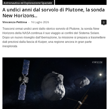
Astronautica ed Esplorazione Spaziale
A undici anni dal sorvolo di Plutone, la sonda
New Horizons...
Vincenzo Pettina
-
16 Luglio 2026
0
Trascorsi ormai undici anni dallo storico sorvolo di Plutone, la sonda New
Horizons della NASA continua il suo viaggio ai confini del Sistema Solare.
Dopo un nuovo risveglio dall’ibernazione, la missione si prepara a trasmettere
dati preziosi dalla fascia di Kuiper, una regione ancora in gran parte
inesplorata