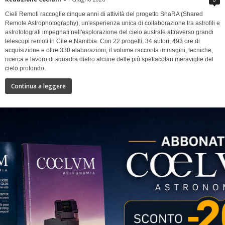
Cieli Remoti raccoglie cinque anni di attività del progetto ShaRA (Shared
Remote Astrophotography), un'esperienza unica di collaborazione tra astrofili e
astrofotografi impegnati nell'esplorazione del cielo australe attraverso grandi
telescopi remoti in Cile e Namibia. Con 22 progetti, 34 autori, 493 ore di
acquisizione e oltre 330 elaborazioni, il volume racconta immagini, tecniche,
ricerca e lavoro di squadra dietro alcune delle più spettacolari meraviglie del
cielo profondo.
Continua a leggere