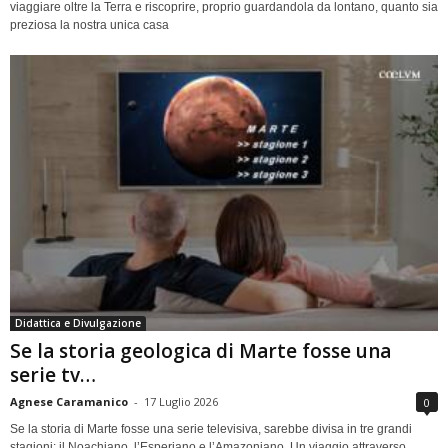
viaggiare oltre la Terra e riscoprire, proprio guardandola da lontano, quanto sia
preziosa la nostra unica casa
Didattica e Divulgazione
Se la storia geologica di Marte fosse una
serie tv…
Agnese Caramanico
-
17 Luglio 2026
0
Se la storia di Marte fosse una serie televisiva, sarebbe divisa in tre grandi
stagioni: il Noachiano, l’Esperiano e l’Amazoniano. Un viaggio attraverso