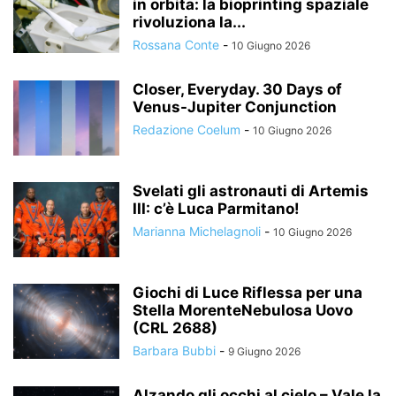
in orbita: la bioprinting spaziale
rivoluziona la...
Rossana Conte
-
10 Giugno 2026
Closer, Everyday. 30 Days of
Venus-Jupiter Conjunction
Redazione Coelum
-
10 Giugno 2026
Svelati gli astronauti di Artemis
III: c’è Luca Parmitano!
Marianna Michelagnoli
-
10 Giugno 2026
Giochi di Luce Riflessa per una
Stella MorenteNebulosa Uovo
(CRL 2688)
Barbara Bubbi
-
9 Giugno 2026
Alzando gli occhi al cielo – Vale la