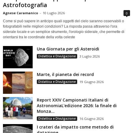
Astrofotografia
Agnese Caramanico
-
10 Luglio 2026
0
Come si può sapere in anticipo quali oggetti del cielo saranno osservabili o
fotografabili nelle migliori condizioni? La risposta passa attraverso l'ora
siderale locale e un semplice strumento, l'orologio siderale, che permette di
orientarsi tra le coordinate della volta celeste
Una Giornata per gli Asteroidi
Didattica e Divulgazione
3 Luglio 2026
Marte, il pianeta dei record
Didattica e Divulgazione
19 Giugno 2026
Report XXIV Campionati Italiani di
AstronomiaL'edizione 2026: la finale di
Monza...
Didattica e Divulgazione
16 Giugno 2026
I crateri da impatto come metodo di
datazione