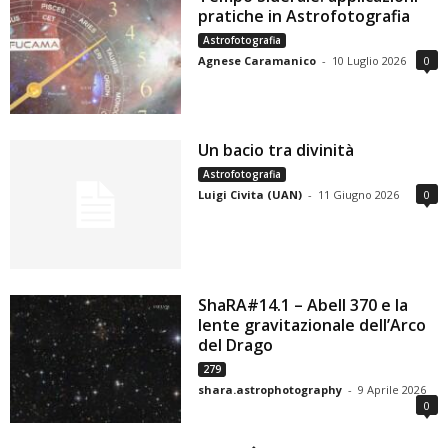
pratiche in Astrofotografia
Astrofotografia
Agnese Caramanico
-
10 Luglio 2026
0
Un bacio tra divinità
Astrofotografia
Luigi Civita (UAN)
-
11 Giugno 2026
0
ShaRA#14.1 – Abell 370 e la
lente gravitazionale dell’Arco
del Drago
279
shara.astrophotography
-
9 Aprile 2026
0