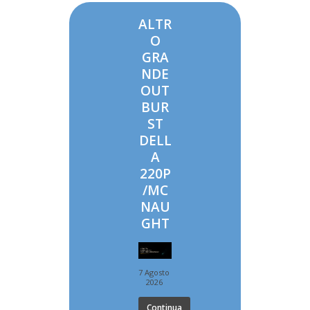
ALTR
O
GRA
NDE
OUT
BUR
ST
DELL
A
220P
/MC
NAU
GHT
7 Agosto
2026
Continua