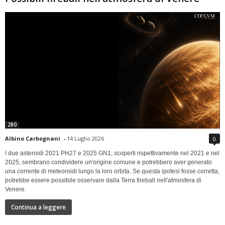
280
Albino Carbognani
-
14 Luglio 2026
0
I due asteroidi 2021 PH27 e 2025 GN1, scoperti rispettivamente nel 2021 e nel
2025, sembrano condividere un'origine comune e potrebbero aver generato
una corrente di meteoroidi lungo la loro orbita. Se questa ipotesi fosse corretta,
potrebbe essere possibile osservare dalla Terra fireball nell'atmosfera di
Venere.
Continua a leggere