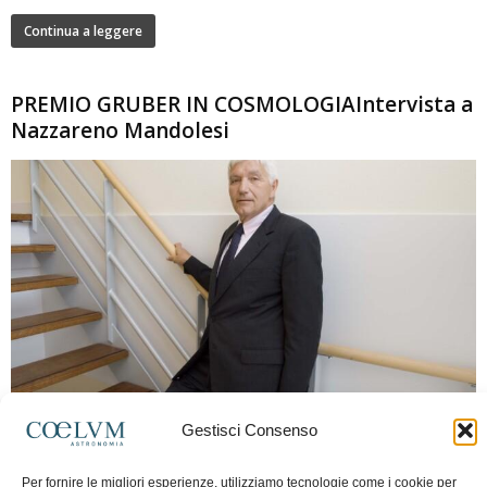
Continua a leggere
PREMIO GRUBER IN COSMOLOGIAIntervista a
Nazzareno Mandolesi
280
Gestisci Consenso
Frida Paolella
-
16 Giugno 2026
0
Intervista al professor Nazzareno Mandolesi, tra i protagonisti della cosmologia
Per fornire le migliori esperienze, utilizziamo tecnologie come i cookie per
spaziale europea e della missione Planck. Il dialogo ripercorre i principali