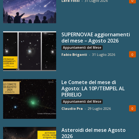
Lara Fossi
-
31 Luglio 2026
0
SUPERNOVAE aggiornamenti
del mese – Agosto 2026
Appuntamenti del Mese
Fabio Briganti
-
31 Luglio 2026
0
Le Comete del mese di
Agosto: LA 10P/TEMPEL AL
PERIELIO
Appuntamenti del Mese
Claudio Pra
-
29 Luglio 2026
0
Asteroidi del mese Agosto
2026