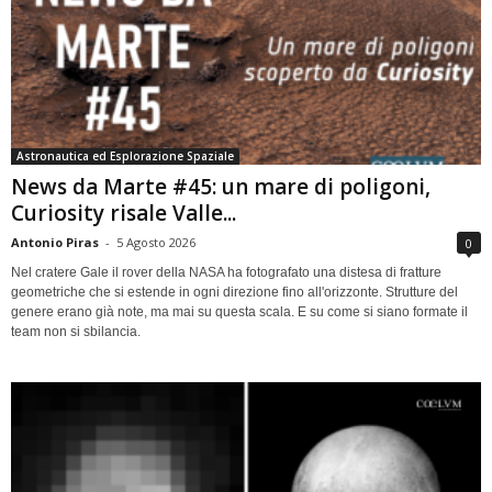
Astronautica ed Esplorazione Spaziale
News da Marte #45: un mare di poligoni,
Curiosity risale Valle...
Antonio Piras
-
5 Agosto 2026
0
Nel cratere Gale il rover della NASA ha fotografato una distesa di fratture
geometriche che si estende in ogni direzione fino all'orizzonte. Strutture del
genere erano già note, ma mai su questa scala. E su come si siano formate il
team non si sbilancia.