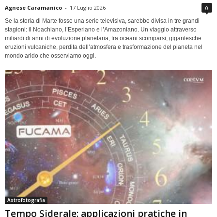
Agnese Caramanico
-
17 Luglio 2026
0
Se la storia di Marte fosse una serie televisiva, sarebbe divisa in tre grandi
stagioni: il Noachiano, l’Esperiano e l’Amazoniano. Un viaggio attraverso
miliardi di anni di evoluzione planetaria, tra oceani scomparsi, gigantesche
eruzioni vulcaniche, perdita dell’atmosfera e trasformazione del pianeta nel
mondo arido che osserviamo oggi.
Astrofotografia
Tempo Siderale: applicazioni pratiche in