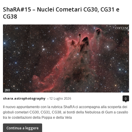
ShaRA#15 – Nuclei Cometari CG30, CG31 e
CG38
280
shara.astrophotography
-
12 Luglio 2026
0
Il nuovo appuntamento con la rubrica ShaRA ci accompagna alla scoperta dei
globuli cometari CG30, CG31, CG38, ai bordi della Nebulosa di Gum a cavallo
tra le costellazioni della Poppa e della Vela
Continua a leggere