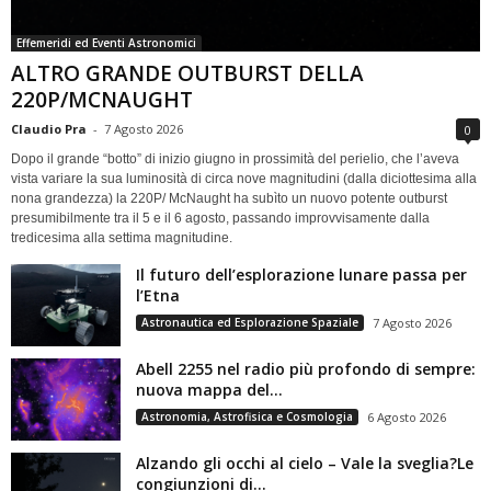
Effemeridi ed Eventi Astronomici
ALTRO GRANDE OUTBURST DELLA
220P/MCNAUGHT
Claudio Pra
-
7 Agosto 2026
0
Dopo il grande “botto” di inizio giugno in prossimità del perielio, che l’aveva
vista variare la sua luminosità di circa nove magnitudini (dalla diciottesima alla
nona grandezza) la 220P/ McNaught ha subìto un nuovo potente outburst
presumibilmente tra il 5 e il 6 agosto, passando improvvisamente dalla
tredicesima alla settima magnitudine.
Il futuro dell’esplorazione lunare passa per
l’Etna
Astronautica ed Esplorazione Spaziale
7 Agosto 2026
Abell 2255 nel radio più profondo di sempre:
nuova mappa del...
Astronomia, Astrofisica e Cosmologia
6 Agosto 2026
Alzando gli occhi al cielo – Vale la sveglia?Le
congiunzioni di...