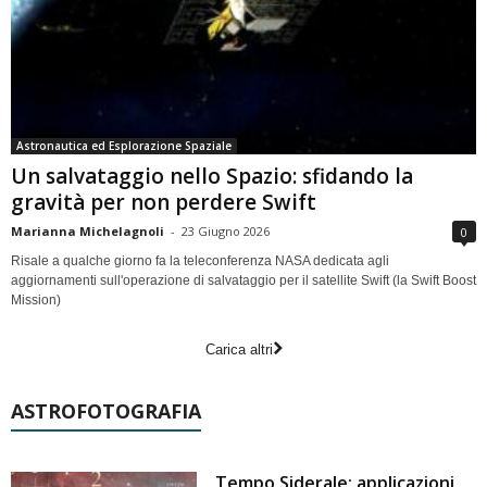
Astronautica ed Esplorazione Spaziale
Un salvataggio nello Spazio: sfidando la
gravità per non perdere Swift
Marianna Michelagnoli
-
23 Giugno 2026
0
Risale a qualche giorno fa la teleconferenza NASA dedicata agli
aggiornamenti sull'operazione di salvataggio per il satellite Swift (la Swift Boost
Mission)
Carica altri
ASTROFOTOGRAFIA
Tempo Siderale: applicazioni