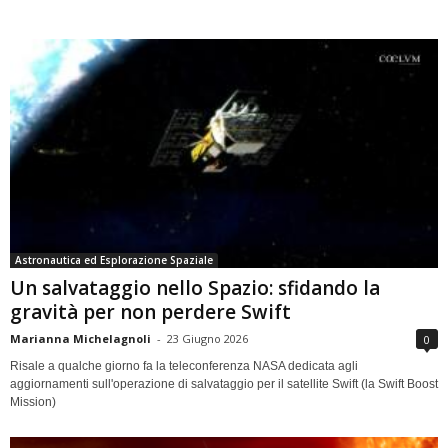
Astronautica ed Esplorazione Spaziale
Un salvataggio nello Spazio: sfidando la
gravità per non perdere Swift
Marianna Michelagnoli
-
23 Giugno 2026
0
Risale a qualche giorno fa la teleconferenza NASA dedicata agli
aggiornamenti sull'operazione di salvataggio per il satellite Swift (la Swift Boost
Mission)