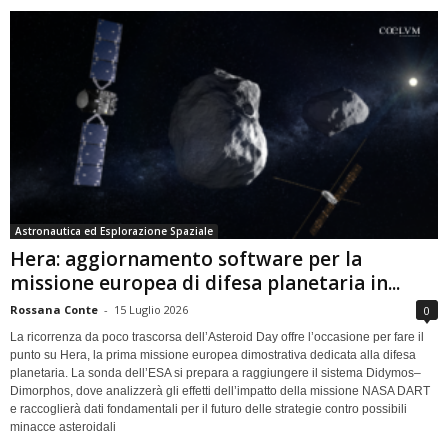
Astronautica ed Esplorazione Spaziale
Hera: aggiornamento software per la
missione europea di difesa planetaria in...
Rossana Conte
-
15 Luglio 2026
0
La ricorrenza da poco trascorsa dell’Asteroid Day offre l’occasione per fare il
punto su Hera, la prima missione europea dimostrativa dedicata alla difesa
planetaria. La sonda dell’ESA si prepara a raggiungere il sistema Didymos–
Dimorphos, dove analizzerà gli effetti dell’impatto della missione NASA DART
e raccoglierà dati fondamentali per il futuro delle strategie contro possibili
minacce asteroidali