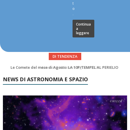
t
o
.
Continua
a
leggere
DI TENDENZA
Asteroidi del mese Agosto 2026
NEWS DI ASTRONOMIA E SPAZIO