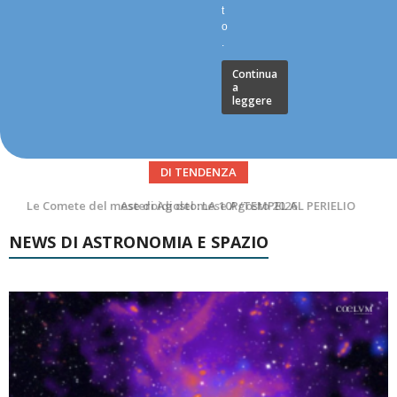
t
o
.
Continua
a
leggere
DI TENDENZA
Asteroidi del mese Agosto 2026
NEWS DI ASTRONOMIA E SPAZIO