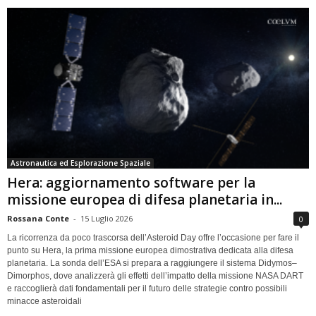
Astronautica ed Esplorazione Spaziale
Hera: aggiornamento software per la
missione europea di difesa planetaria in...
Rossana Conte
-
15 Luglio 2026
0
La ricorrenza da poco trascorsa dell’Asteroid Day offre l’occasione per fare il
punto su Hera, la prima missione europea dimostrativa dedicata alla difesa
planetaria. La sonda dell’ESA si prepara a raggiungere il sistema Didymos–
Dimorphos, dove analizzerà gli effetti dell’impatto della missione NASA DART
e raccoglierà dati fondamentali per il futuro delle strategie contro possibili
minacce asteroidali