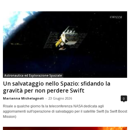
Astronautica ed Esplorazione Spaziale
Un salvataggio nello Spazio: sfidando la
gravità per non perdere Swift
Marianna Michelagnoli
-
23 Giugno 2026
0
Risale a qualche giorno fa la teleconferenza NASA dedicata agli
aggiornamenti sull'operazione di salvataggio per il satellite Swift (la Swift Boost
Mission)