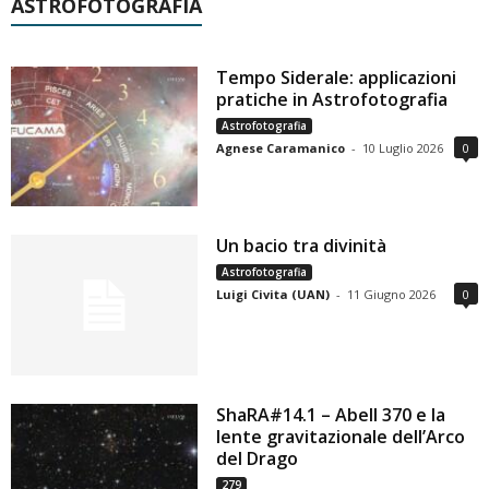
ASTROFOTOGRAFIA
Tempo Siderale: applicazioni
pratiche in Astrofotografia
Astrofotografia
Agnese Caramanico
-
10 Luglio 2026
0
Un bacio tra divinità
Astrofotografia
Luigi Civita (UAN)
-
11 Giugno 2026
0
ShaRA#14.1 – Abell 370 e la
lente gravitazionale dell’Arco
del Drago
279