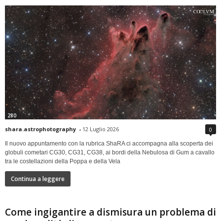
280
shara.astrophotography
-
12 Luglio 2026
0
Il nuovo appuntamento con la rubrica ShaRA ci accompagna alla scoperta dei
globuli cometari CG30, CG31, CG38, ai bordi della Nebulosa di Gum a cavallo
tra le costellazioni della Poppa e della Vela
Continua a leggere
Come ingigantire a dismisura un problema di