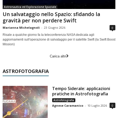
Astronautica ed Esplorazione Spaziale
Un salvataggio nello Spazio: sfidando la
gravità per non perdere Swift
Marianna Michelagnoli
-
23 Giugno 2026
0
Risale a qualche giorno fa la teleconferenza NASA dedicata agli
aggiornamenti sull'operazione di salvataggio per il satellite Swift (la Swift Boost
Mission)
Carica altri
ASTROFOTOGRAFIA
Tempo Siderale: applicazioni
pratiche in Astrofotografia
Astrofotografia
Agnese Caramanico
-
10 Luglio 2026
0