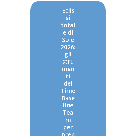
Eclis
si
total
e di
Sole
2026:
gli
stru
men
ti
del
Time
Base
line
Tea
m
per
prep