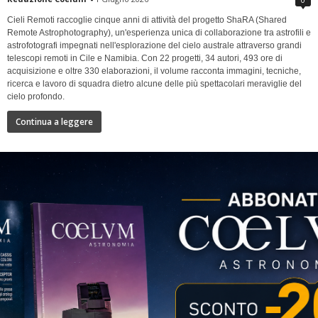
Cieli Remoti raccoglie cinque anni di attività del progetto ShaRA (Shared
Remote Astrophotography), un'esperienza unica di collaborazione tra astrofili e
astrofotografi impegnati nell'esplorazione del cielo australe attraverso grandi
telescopi remoti in Cile e Namibia. Con 22 progetti, 34 autori, 493 ore di
acquisizione e oltre 330 elaborazioni, il volume racconta immagini, tecniche,
ricerca e lavoro di squadra dietro alcune delle più spettacolari meraviglie del
cielo profondo.
Continua a leggere