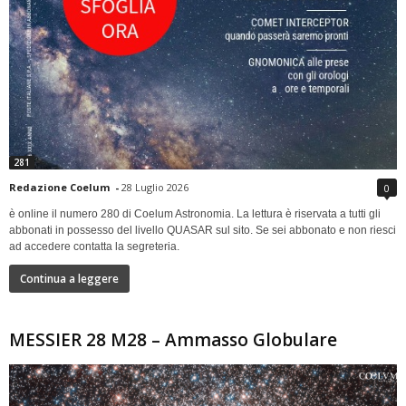
281
Redazione Coelum
-
28 Luglio 2026
0
è online il numero 280 di Coelum Astronomia. La lettura è riservata a tutti gli
abbonati in possesso del livello QUASAR sul sito. Se sei abbonato e non riesci
ad accedere contatta la segreteria.
Continua a leggere
MESSIER 28 M28 – Ammasso Globulare