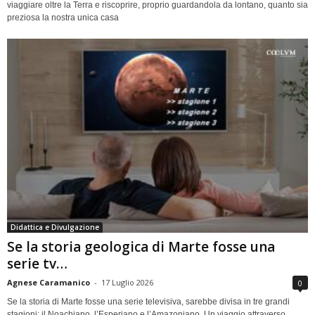
viaggiare oltre la Terra e riscoprire, proprio guardandola da lontano, quanto sia
preziosa la nostra unica casa
Didattica e Divulgazione
Se la storia geologica di Marte fosse una
serie tv…
Agnese Caramanico
-
17 Luglio 2026
0
Se la storia di Marte fosse una serie televisiva, sarebbe divisa in tre grandi
stagioni: il Noachiano, l’Esperiano e l’Amazoniano. Un viaggio attraverso