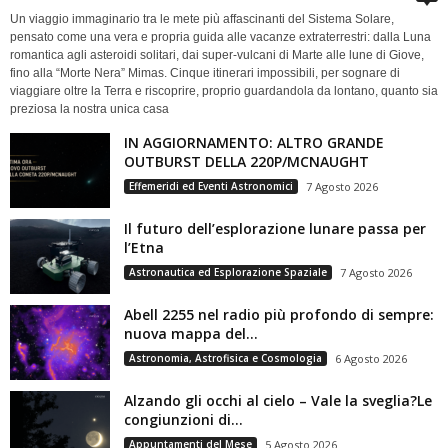
Un viaggio immaginario tra le mete più affascinanti del Sistema Solare,
pensato come una vera e propria guida alle vacanze extraterrestri: dalla Luna
romantica agli asteroidi solitari, dai super-vulcani di Marte alle lune di Giove,
fino alla “Morte Nera” Mimas. Cinque itinerari impossibili, per sognare di
viaggiare oltre la Terra e riscoprire, proprio guardandola da lontano, quanto sia
preziosa la nostra unica casa
IN AGGIORNAMENTO: ALTRO GRANDE
OUTBURST DELLA 220P/MCNAUGHT
Effemeridi ed Eventi Astronomici
7 Agosto 2026
Il futuro dell’esplorazione lunare passa per
l’Etna
Astronautica ed Esplorazione Spaziale
7 Agosto 2026
Abell 2255 nel radio più profondo di sempre:
nuova mappa del...
Astronomia, Astrofisica e Cosmologia
6 Agosto 2026
Alzando gli occhi al cielo – Vale la sveglia?Le
congiunzioni di...
Appuntamenti del Mese
5 Agosto 2026