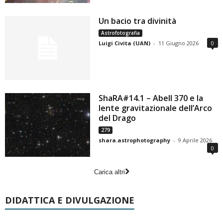
Un bacio tra divinità
Astrofotografia
Luigi Civita (UAN)
-
11 Giugno 2026
0
ShaRA#14.1 – Abell 370 e la
lente gravitazionale dell’Arco
del Drago
279
shara.astrophotography
-
9 Aprile 2026
0
Carica altri
DIDATTICA E DIVULGAZIONE