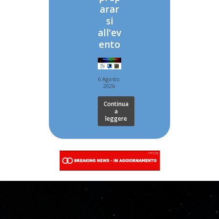
arar
si
all’ev
ento
6 Agosto
2026
Continua
a
leggere