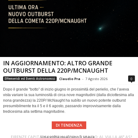
IN AGGIORNAMENTO: ALTRO GRANDE
OUTBURST DELLA 220P/MCNAUGHT
Claudio Pra
-
7 Agosto 2026
0
Effemeridi ed Eventi Astronomici
Dopo il grande “botto” di inizio giugno in prossimità del perielio, che l’aveva
vista variare la sua luminosità di circa nove magnitudini (dalla diciottesima alla
nona grandezza) la 220P/ McNaught ha subìto un nuovo potente outburst
presumibilmente tra il 5 e il 6 agosto, passando improvvisamente dalla
tredicesima alla settima magnitudine.
DI TENDENZA
Cielo del Mese di Agosto 2026
FIRENZE CAPITALE MONDIALE DELLO SPAZIO: AL VIA LA 46ª ASSEMBLEA SCIENTIFICA DEL COSPAR