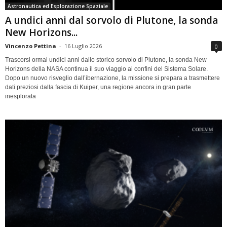
Astronautica ed Esplorazione Spaziale
A undici anni dal sorvolo di Plutone, la sonda
New Horizons...
Vincenzo Pettina
-
16 Luglio 2026
0
Trascorsi ormai undici anni dallo storico sorvolo di Plutone, la sonda New
Horizons della NASA continua il suo viaggio ai confini del Sistema Solare.
Dopo un nuovo risveglio dall’ibernazione, la missione si prepara a trasmettere
dati preziosi dalla fascia di Kuiper, una regione ancora in gran parte
inesplorata