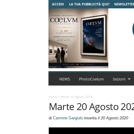
ACCEDI
LA TUA PUBBLICITÀ QUI?
NEWSLETTE
C
o
NEWS
PhotoCoelum
Sezioni
e
l
u
Home
>
Marte 20 Agosto 2020
Marte 20 Agosto 20
m
A
s
di
Carmine Gargiulo
inserita il
20 Agosto 2020
t
r
o