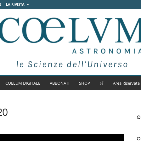
R
LA RIVISTA
COELUM DIGITALE
ABBONATI
SHOP
🛒
Area Riservata
20