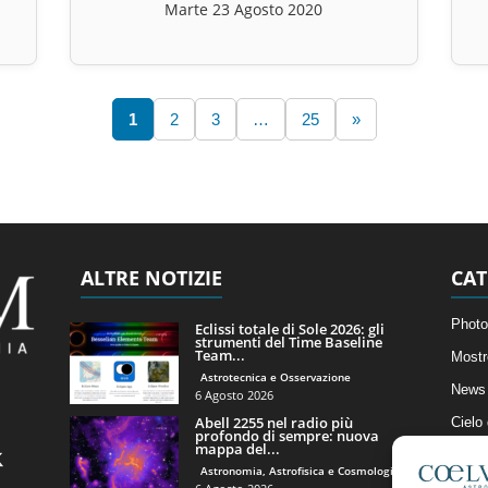
Marte 23 Agosto 2020
1
2
3
…
25
»
ALTRE NOTIZIE
CAT
Photo
Eclissi totale di Sole 2026: gli
strumenti del Time Baseline
Team...
Mostr
Astrotecnica e Osservazione
News 
6 Agosto 2026
Abell 2255 nel radio più
Cielo
profondo di sempre: nuova
mappa del...
Astro
Astronomia, Astrofisica e Cosmologia
Artico