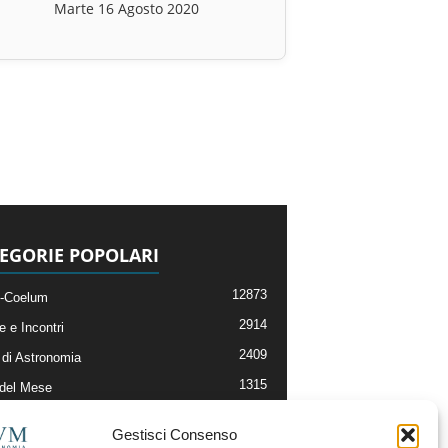
Marte 16 Agosto 2020
EGORIE POPOLARI
12873
-Coelum
2914
e e Incontri
2409
di Astronomia
1315
 del Mese
365
nomia, Astrofisica e Cosmologia
Gestisci Consenso
268
li e Risorse On-Line