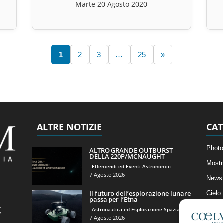
Marte 20 Agosto 2020
1
2
3
…
25
»
ALTRE NOTIZIE
CAT
Photo
ALTRO GRANDE OUTBURST
DELLA 220P/MCNAUGHT
Mostr
Effemeridi ed Eventi Astronomici
7 Agosto 2026
News 
Il futuro dell’esplorazione lunare
Cielo
passa per l’Etna
Astro
Astronautica ed Esplorazione Spaziale
7 Agosto 2026
Artico