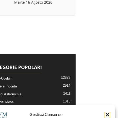
Marte 16 Agosto 2020
EGORIE POPOLARI
12873
-Coelum
2914
e e Incontri
2411
di Astronomia
1315
 del Mese
365
nomia, Astrofisica e Cosmologia
Gestisci Consenso
268
li e Risorse On-Line