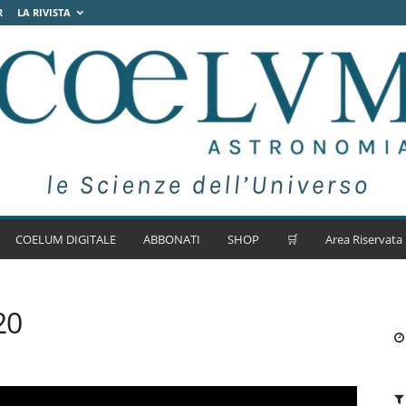
R
LA RIVISTA
COELUM DIGITALE
ABBONATI
SHOP
🛒
Area Riservata
20