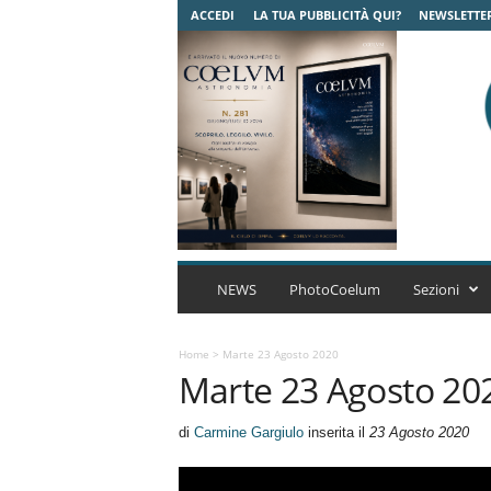
ACCEDI
LA TUA PUBBLICITÀ QUI?
NEWSLETTE
C
o
NEWS
PhotoCoelum
Sezioni
e
l
u
Home
>
Marte 23 Agosto 2020
Marte 23 Agosto 20
m
A
s
di
Carmine Gargiulo
inserita il
23 Agosto 2020
t
r
o