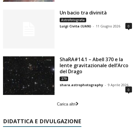
Un bacio tra divinità
Astrofotografia
Luigi Civita (UAN)
-
11 Giugno 2026
0
ShaRA#14.1 – Abell 370 e la
lente gravitazionale dell’Arco
del Drago
279
shara.astrophotography
-
9 Aprile 2026
0
Carica altri
DIDATTICA E DIVULGAZIONE