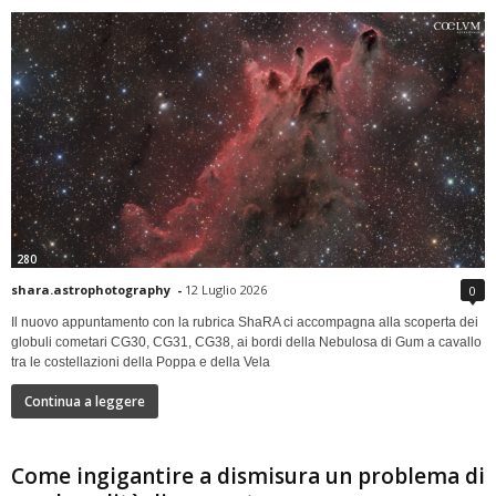
280
shara.astrophotography
-
12 Luglio 2026
0
Il nuovo appuntamento con la rubrica ShaRA ci accompagna alla scoperta dei
globuli cometari CG30, CG31, CG38, ai bordi della Nebulosa di Gum a cavallo
tra le costellazioni della Poppa e della Vela
Continua a leggere
Come ingigantire a dismisura un problema di