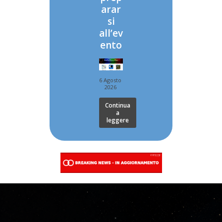
arar
si
all’ev
ento
6 Agosto
2026
Continua
a
leggere