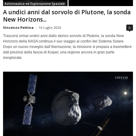
Astronautica ed Esplorazione Spaziale
A undici anni dal sorvolo di Plutone, la sonda
New Horizons...
Vincenzo Pettina
-
16 Luglio 2026
0
Trascorsi ormai undici anni dallo storico sorvolo di Plutone, la sonda New
Horizons della NASA continua il suo viaggio ai confini del Sistema Solare.
Dopo un nuovo risveglio dall’ibernazione, la missione si prepara a trasmettere
dati preziosi dalla fascia di Kuiper, una regione ancora in gran parte
inesplorata