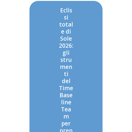
Eclis
si
total
e di
Sole
2026:
gli
stru
men
ti
del
Time
Base
line
Tea
m
per
prep