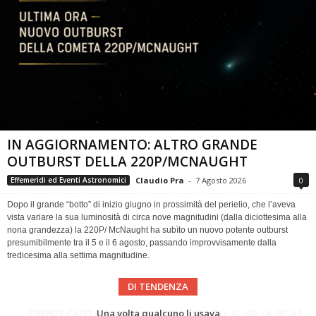
IN AGGIORNAMENTO: ALTRO GRANDE
OUTBURST DELLA 220P/MCNAUGHT
Claudio Pra
-
7 Agosto 2026
0
Effemeridi ed Eventi Astronomici
Dopo il grande “botto” di inizio giugno in prossimità del perielio, che l’aveva
vista variare la sua luminosità di circa nove magnitudini (dalla diciottesima alla
nona grandezza) la 220P/ McNaught ha subìto un nuovo potente outburst
presumibilmente tra il 5 e il 6 agosto, passando improvvisamente dalla
tredicesima alla settima magnitudine.
DI TENDENZA
Cielo del Mese di Agosto 2026
FIRENZE CAPITALE MONDIALE DELLO SPAZIO: AL VIA LA 46ª ASSEMBLEA SCIENTIFICA DEL COSPAR