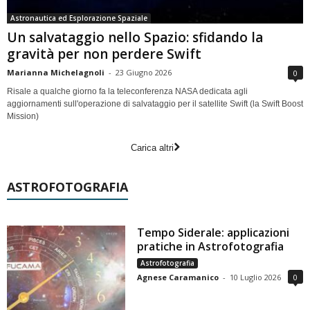
Astronautica ed Esplorazione Spaziale
Un salvataggio nello Spazio: sfidando la
gravità per non perdere Swift
Marianna Michelagnoli
-
23 Giugno 2026
0
Risale a qualche giorno fa la teleconferenza NASA dedicata agli
aggiornamenti sull'operazione di salvataggio per il satellite Swift (la Swift Boost
Mission)
Carica altri
ASTROFOTOGRAFIA
Tempo Siderale: applicazioni
pratiche in Astrofotografia
Astrofotografia
Agnese Caramanico
-
10 Luglio 2026
0