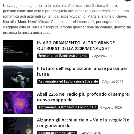
Un viaggio immaginario tra le mete più affascinanti del Sistema Solare,
pensato come una vera e propria guida alle vacanze extraterrestri: dalla Luna
romantica agli asteroidi solitari, dai super-vulcani di Marte alle lune di Giove,
fino alla “Morte Nera” Mimas. Cinque itinerari impossibili, per sognare di
viaggiare oltre la Terra e riscoprire, proprio guardandola da lontano, quanto sia
preziosa la nostra unica casa
IN AGGIORNAMENTO: ALTRO GRANDE
OUTBURST DELLA 220P/MCNAUGHT
Effemeridi ed Eventi Astronomici
7 Agosto 2026
Il futuro dell’esplorazione lunare passa per
l’Etna
Astronautica ed Esplorazione Spaziale
7 Agosto 2026
Abell 2255 nel radio più profondo di sempre:
nuova mappa del...
Astronomia, Astrofisica e Cosmologia
6 Agosto 2026
Alzando gli occhi al cielo – Vale la sveglia?Le
congiunzioni di...
Appuntamenti del Mese
5 Agosto 2026