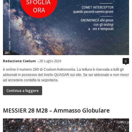
281
Redazione Coelum
-
28 Luglio 2026
0
è online il numero 280 di Coelum Astronomia. La lettura è riservata a tutti gli
abbonati in possesso del livello QUASAR sul sito. Se sei abbonato e non riesci
ad accedere contatta la segreteria.
Continua a leggere
MESSIER 28 M28 – Ammasso Globulare