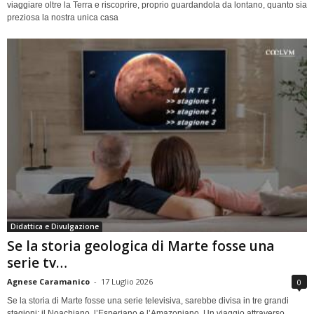
viaggiare oltre la Terra e riscoprire, proprio guardandola da lontano, quanto sia
preziosa la nostra unica casa
Didattica e Divulgazione
Se la storia geologica di Marte fosse una
serie tv…
Agnese Caramanico
-
17 Luglio 2026
0
Se la storia di Marte fosse una serie televisiva, sarebbe divisa in tre grandi
stagioni: il Noachiano, l’Esperiano e l’Amazoniano. Un viaggio attraverso