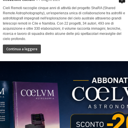
Cieli Remoti raccoglie cinque anni di attività del progetto ShaRA (Shared
Remote Astrophotography), un'esperienza unica di collaborazione tra astrofili e
astrofotografi impegnati nell'esplorazione del cielo australe attraverso grandi
telescopi remoti in Cile e Namibia. Con 22 progetti, 34 autori, 493 ore di
acquisizione e oltre 330 elaborazioni, il volume racconta immagini, tecniche,
ricerca e lavoro di squadra dietro alcune delle più spettacolari meraviglie del
cielo profondo.
Continua a leggere