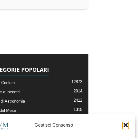
EGORIE POPOLARI
12873
-Coelum
2914
e e Incontri
2412
di Astronomia
1315
 del Mese
365
nomia, Astrofisica e Cosmologia
Gestisci Consenso
268
li e Risorse On-Line
192