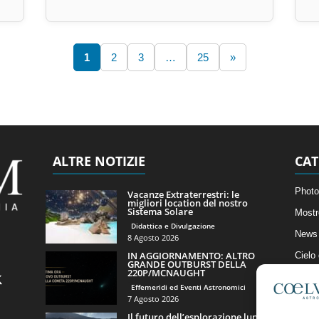
1
2
3
…
25
»
ALTRE NOTIZIE
CAT
Photo
Vacanze Extraterrestri: le
migliori location del nostro
Sistema Solare
Mostr
Didattica e Divulgazione
News 
8 Agosto 2026
IN AGGIORNAMENTO: ALTRO
Cielo
GRANDE OUTBURST DELLA
220P/MCNAUGHT
Astro
Effemeridi ed Eventi Astronomici
Artico
7 Agosto 2026
Il futuro dell’esplorazione lunare