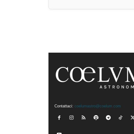
Contattaci:
coelumastro@coelum.com