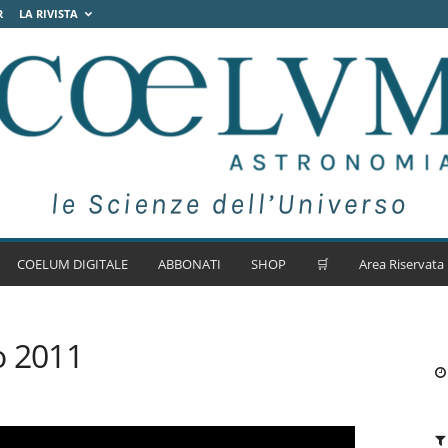
R
LA RIVISTA
COELUM DIGITALE
ABBONATI
SHOP
🛒
Area Riservata
o 2011