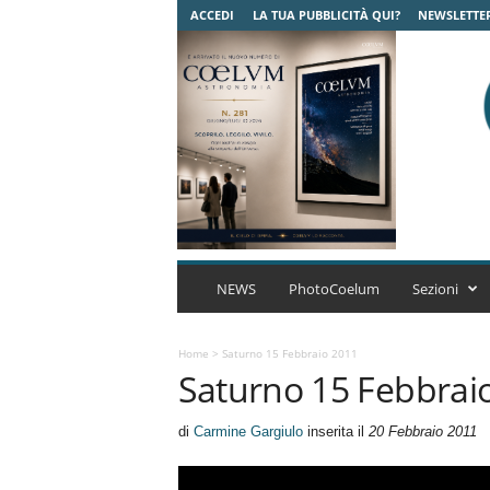
ACCEDI
LA TUA PUBBLICITÀ QUI?
NEWSLETTE
C
o
NEWS
PhotoCoelum
Sezioni
e
l
u
Home
>
Saturno 15 Febbraio 2011
Saturno 15 Febbrai
m
A
s
di
Carmine Gargiulo
inserita il
20 Febbraio 2011
t
r
o