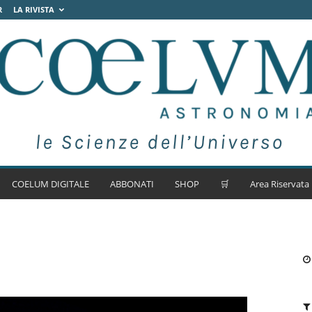
R
LA RIVISTA
COELUM DIGITALE
ABBONATI
SHOP
🛒
Area Riservata