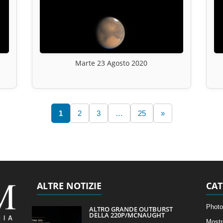
Marte 23 Agosto 2020
1
2
3
…
25
»
ALTRE NOTIZIE
CAT
Photo
ALTRO GRANDE OUTBURST
DELLA 220P/MCNAUGHT
Mostr