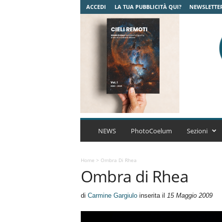
ACCEDI
LA TUA PUBBLICITÀ QUI?
NEWSLETTE
C
o
NEWS
PhotoCoelum
Sezioni
e
l
u
Home
>
Ombra Di Rhea
Ombra di Rhea
m
A
s
di
Carmine Gargiulo
inserita il
15 Maggio 2009
t
r
o