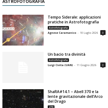
ASTROFOTOGRAFIA
Tempo Siderale: applicazioni
pratiche in Astrofotografia
Astrofotografia
Agnese Caramanico
-
10 Luglio 2026
0
Un bacio tra divinità
Astrofotografia
Luigi Civita (UAN)
-
11 Giugno 2026
0
ShaRA#14.1 – Abell 370 e la
lente gravitazionale dell’Arco
del Drago
279