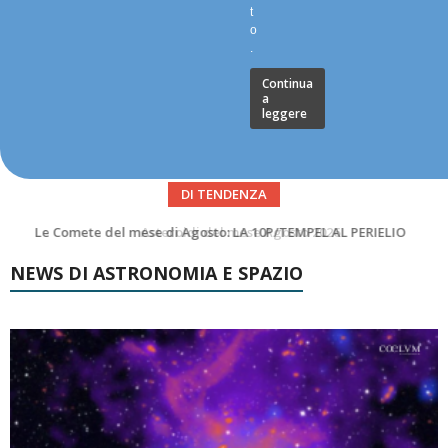
t
o
.
Continua
a
leggere
DI TENDENZA
Asteroidi del mese Agosto 2026
NEWS DI ASTRONOMIA E SPAZIO