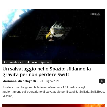
Astronautica ed Esplorazione Spaziale
Un salvataggio nello Spazio: sfidando la
gravità per non perdere Swift
Marianna Michelagnoli
-
23 Giugno 2026
0
Risale a qualche giorno fa la teleconferenza NASA dedicata agli
aggiornamenti sull'operazione di salvataggio per il satellite Swift (la Swift Boost
Mission)