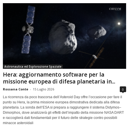
Astronautica ed Esplorazione Spaziale
Hera: aggiornamento software per la
missione europea di difesa planetaria in...
Rossana Conte
-
15 Luglio 2026
0
La ricorrenza da poco trascorsa dell’Asteroid Day offre l’occasione per fare il
punto su Hera, la prima missione europea dimostrativa dedicata alla difesa
planetaria. La sonda dell’ESA si prepara a raggiungere il sistema Didymos–
Dimorphos, dove analizzerà gli effetti dell’impatto della missione NASA DART
e raccoglierà dati fondamentali per il futuro delle strategie contro possibili
minacce asteroidali