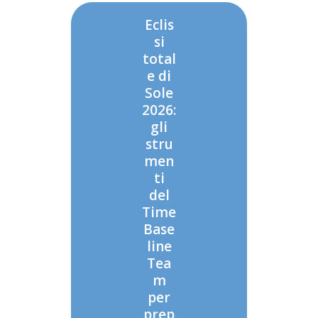
Eclis
si
total
e di
Sole
2026:
gli
stru
men
ti
del
Time
Base
line
Tea
m
per
prep