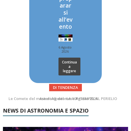
arar
si
all’ev
ento
6 Agosto
2026
Continua
a
leggere
DI TENDENZA
Asteroidi del mese Agosto 2026
Transiti di ISS International Space Station e Tiangong – Agosto 2026
NEWS DI ASTRONOMIA E SPAZIO