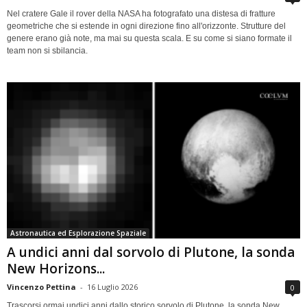
Nel cratere Gale il rover della NASA ha fotografato una distesa di fratture
geometriche che si estende in ogni direzione fino all'orizzonte. Strutture del
genere erano già note, ma mai su questa scala. E su come si siano formate il
team non si sbilancia.
Astronautica ed Esplorazione Spaziale
A undici anni dal sorvolo di Plutone, la sonda
New Horizons...
Vincenzo Pettina
-
16 Luglio 2026
0
Trascorsi ormai undici anni dallo storico sorvolo di Plutone, la sonda New