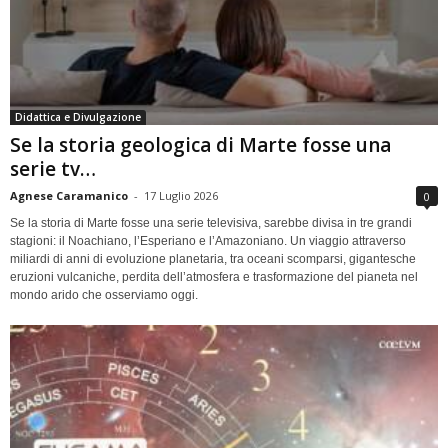
Didattica e Divulgazione
Se la storia geologica di Marte fosse una
serie tv…
Agnese Caramanico
-
17 Luglio 2026
0
Se la storia di Marte fosse una serie televisiva, sarebbe divisa in tre grandi
stagioni: il Noachiano, l’Esperiano e l’Amazoniano. Un viaggio attraverso
miliardi di anni di evoluzione planetaria, tra oceani scomparsi, gigantesche
eruzioni vulcaniche, perdita dell’atmosfera e trasformazione del pianeta nel
mondo arido che osserviamo oggi.