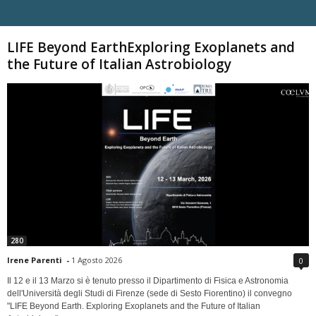
Carica altri
LIFE Beyond EarthExploring Exoplanets and
the Future of Italian Astrobiology
280
Irene Parenti
-
1 Agosto 2026
0
Il 12 e il 13 Marzo si è tenuto presso il Dipartimento di Fisica e Astronomia
dell'Università degli Studi di Firenze (sede di Sesto Fiorentino) il convegno
"LIFE Beyond Earth. Exploring Exoplanets and the Future of Italian