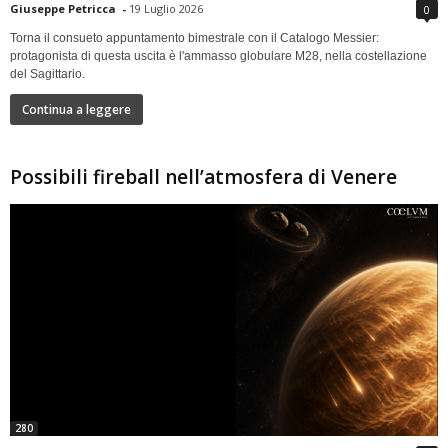
Giuseppe Petricca
-
19 Luglio 2026
0
Torna il consueto appuntamento bimestrale con il Catalogo Messier:
protagonista di questa uscita è l'ammasso globulare M28, nella costellazione
del Sagittario.
Continua a leggere
Possibili fireball nell’atmosfera di Venere
280