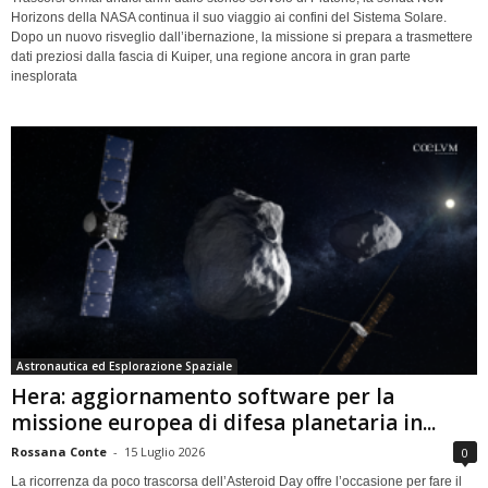
Horizons della NASA continua il suo viaggio ai confini del Sistema Solare.
Dopo un nuovo risveglio dall’ibernazione, la missione si prepara a trasmettere
dati preziosi dalla fascia di Kuiper, una regione ancora in gran parte
inesplorata
Astronautica ed Esplorazione Spaziale
Hera: aggiornamento software per la
missione europea di difesa planetaria in...
Rossana Conte
-
15 Luglio 2026
0
La ricorrenza da poco trascorsa dell’Asteroid Day offre l’occasione per fare il