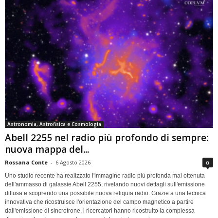
Astronomia, Astrofisica e Cosmologia
Abell 2255 nel radio più profondo di sempre:
nuova mappa del...
Rossana Conte
-
6 Agosto 2026
0
Uno studio recente ha realizzato l'immagine radio più profonda mai ottenuta
dell'ammasso di galassie Abell 2255, rivelando nuovi dettagli sull'emissione
diffusa e scoprendo una possibile nuova reliquia radio. Grazie a una tecnica
innovativa che ricostruisce l'orientazione del campo magnetico a partire
dall'emissione di sincrotrone, i ricercatori hanno ricostruito la complessa