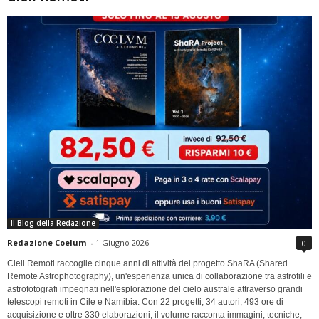
Il Blog della Redazione
Redazione Coelum
-
1 Giugno 2026
0
Cieli Remoti raccoglie cinque anni di attività del progetto ShaRA (Shared
Remote Astrophotography), un'esperienza unica di collaborazione tra astrofili e
astrofotografi impegnati nell'esplorazione del cielo australe attraverso grandi
telescopi remoti in Cile e Namibia. Con 22 progetti, 34 autori, 493 ore di
acquisizione e oltre 330 elaborazioni, il volume racconta immagini, tecniche,