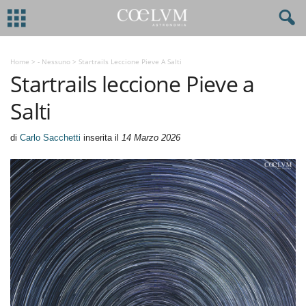
Home
>
- Nessuno
>
Startrails Leccione Pieve A Salti
Startrails leccione Pieve a
Salti
di
Carlo Sacchetti
inserita il
14 Marzo 2026