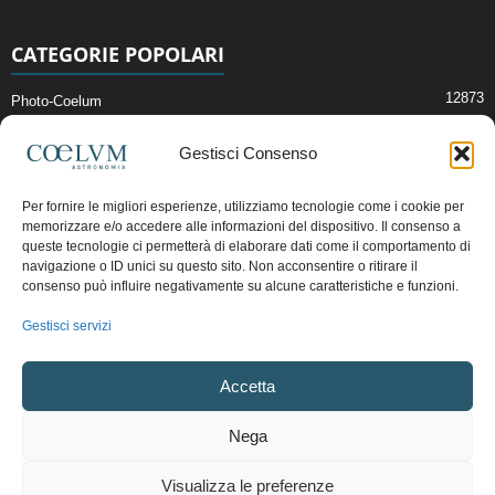
CATEGORIE POPOLARI
12873
Photo-Coelum
2914
Mostre e Incontri
Gestisci Consenso
2412
News di Astronomia
1315
Cielo del Mese
Per fornire le migliori esperienze, utilizziamo tecnologie come i cookie per
memorizzare e/o accedere alle informazioni del dispositivo. Il consenso a
365
Astronomia, Astrofisica e Cosmologia
queste tecnologie ci permetterà di elaborare dati come il comportamento di
268
navigazione o ID unici su questo sito. Non acconsentire o ritirare il
Articoli e Risorse On-Line
consenso può influire negativamente su alcune caratteristiche e funzioni.
193
Il Blog della Redazione
Gestisci servizi
Pubblicità:
ads@coelum.com
Accetta
Copyright © 1997 - 2024 vietata la riproduzione.
CF/P.IVA/VAT.C IT.01988340434
Nega
Privacy Policy
Termini e Condizioni di Vendita
Diritto di recesso
Visualizza le preferenze