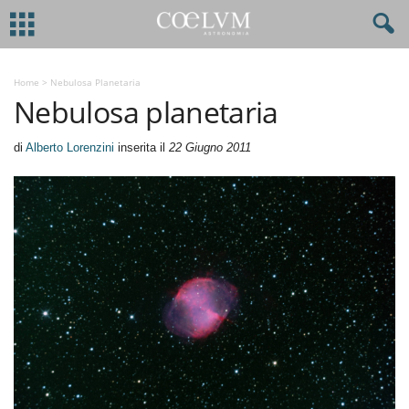
Home
>
Nebulosa Planetaria
Nebulosa planetaria
di
Alberto Lorenzini
inserita il
22 Giugno 2011