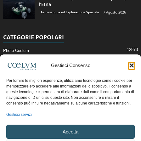
l’Etna
Astronautica ed Esplorazione Spaziale
7 Agosto 2026
CATEGORIE POPOLARI
12873
Photo-Coelum
2914
Mostre e Incontri
Gestisci Consenso
2412
News di Astronomia
1315
Cielo del Mese
Per fornire le migliori esperienze, utilizziamo tecnologie come i cookie per
memorizzare e/o accedere alle informazioni del dispositivo. Il consenso a
365
Astronomia, Astrofisica e Cosmologia
queste tecnologie ci permetterà di elaborare dati come il comportamento di
268
navigazione o ID unici su questo sito. Non acconsentire o ritirare il
Articoli e Risorse On-Line
consenso può influire negativamente su alcune caratteristiche e funzioni.
192
Il Blog della Redazione
Gestisci servizi
Pubblicità:
ads@coelum.com
Accetta
Copyright © 1997 - 2024 vietata la riproduzione.