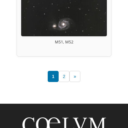
M51, M52
1
2
»