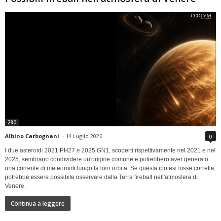
280
Albino Carbognani
-
14 Luglio 2026
0
I due asteroidi 2021 PH27 e 2025 GN1, scoperti rispettivamente nel 2021 e nel
2025, sembrano condividere un'origine comune e potrebbero aver generato
una corrente di meteoroidi lungo la loro orbita. Se questa ipotesi fosse corretta,
potrebbe essere possibile osservare dalla Terra fireball nell'atmosfera di
Venere.
Continua a leggere