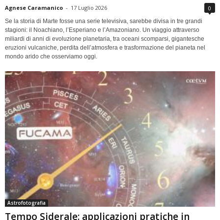
Agnese Caramanico
-
17 Luglio 2026
0
Se la storia di Marte fosse una serie televisiva, sarebbe divisa in tre grandi
stagioni: il Noachiano, l’Esperiano e l’Amazoniano. Un viaggio attraverso
miliardi di anni di evoluzione planetaria, tra oceani scomparsi, gigantesche
eruzioni vulcaniche, perdita dell’atmosfera e trasformazione del pianeta nel
mondo arido che osserviamo oggi.
Astrofotografia
Tempo Siderale: applicazioni pratiche in