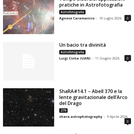
pratiche in Astrofotografia
Astrofotografia
Agnese Caramanico
-
10 Luglio 2026
0
Un bacio tra divinità
Astrofotografia
Luigi Civita (UAN)
-
11 Giugno 2026
0
ShaRA#14.1 – Abell 370 e la
lente gravitazionale dell’Arco
del Drago
279
shara.astrophotography
-
9 Aprile 2026
0