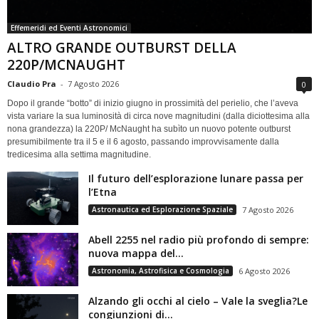
Effemeridi ed Eventi Astronomici
ALTRO GRANDE OUTBURST DELLA
220P/MCNAUGHT
Claudio Pra
-
7 Agosto 2026
0
Dopo il grande “botto” di inizio giugno in prossimità del perielio, che l’aveva
vista variare la sua luminosità di circa nove magnitudini (dalla diciottesima alla
nona grandezza) la 220P/ McNaught ha subìto un nuovo potente outburst
presumibilmente tra il 5 e il 6 agosto, passando improvvisamente dalla
tredicesima alla settima magnitudine.
Il futuro dell’esplorazione lunare passa per
l’Etna
Astronautica ed Esplorazione Spaziale
7 Agosto 2026
Abell 2255 nel radio più profondo di sempre:
nuova mappa del...
Astronomia, Astrofisica e Cosmologia
6 Agosto 2026
Alzando gli occhi al cielo – Vale la sveglia?Le
congiunzioni di...