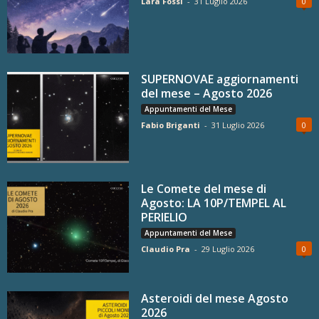
Lara Fossi
-
31 Luglio 2026
0
SUPERNOVAE aggiornamenti
del mese – Agosto 2026
Appuntamenti del Mese
Fabio Briganti
-
31 Luglio 2026
0
Le Comete del mese di
Agosto: LA 10P/TEMPEL AL
PERIELIO
Appuntamenti del Mese
Claudio Pra
-
29 Luglio 2026
0
Asteroidi del mese Agosto
2026