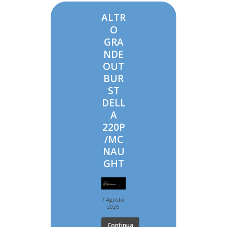
ALTR
O
GRA
NDE
OUT
BUR
ST
DELL
A
220P
/MC
NAU
GHT
7 Agosto
2026
Continua