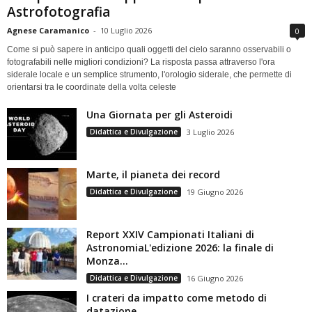
Astrofotografia
Agnese Caramanico
-
10 Luglio 2026
0
Come si può sapere in anticipo quali oggetti del cielo saranno osservabili o
fotografabili nelle migliori condizioni? La risposta passa attraverso l'ora
siderale locale e un semplice strumento, l'orologio siderale, che permette di
orientarsi tra le coordinate della volta celeste
Una Giornata per gli Asteroidi
Didattica e Divulgazione
3 Luglio 2026
Marte, il pianeta dei record
Didattica e Divulgazione
19 Giugno 2026
Report XXIV Campionati Italiani di
AstronomiaL'edizione 2026: la finale di
Monza...
Didattica e Divulgazione
16 Giugno 2026
I crateri da impatto come metodo di
datazione