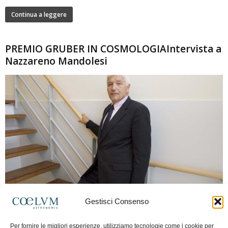
Continua a leggere
PREMIO GRUBER IN COSMOLOGIAIntervista a
Nazzareno Mandolesi
280
Gestisci Consenso
Frida Paolella
-
16 Giugno 2026
0
Intervista al professor Nazzareno Mandolesi, tra i protagonisti della cosmologia
Per fornire le migliori esperienze, utilizziamo tecnologie come i cookie per
spaziale europea e della missione Planck. Il dialogo ripercorre i principali