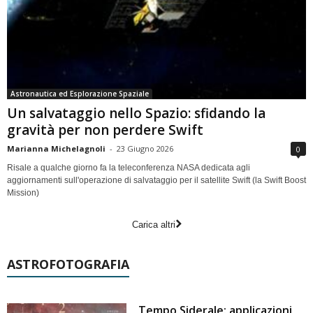
Astronautica ed Esplorazione Spaziale
Un salvataggio nello Spazio: sfidando la
gravità per non perdere Swift
Marianna Michelagnoli
-
23 Giugno 2026
0
Risale a qualche giorno fa la teleconferenza NASA dedicata agli
aggiornamenti sull'operazione di salvataggio per il satellite Swift (la Swift Boost
Mission)
Carica altri
ASTROFOTOGRAFIA
Tempo Siderale: applicazioni