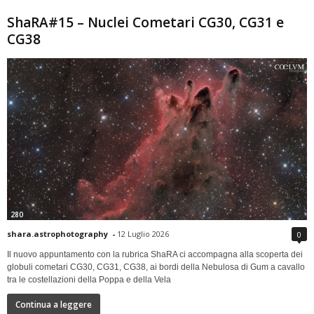
ShaRA#15 – Nuclei Cometari CG30, CG31 e
CG38
280
shara.astrophotography
-
12 Luglio 2026
0
Il nuovo appuntamento con la rubrica ShaRA ci accompagna alla scoperta dei
globuli cometari CG30, CG31, CG38, ai bordi della Nebulosa di Gum a cavallo
tra le costellazioni della Poppa e della Vela
Continua a leggere