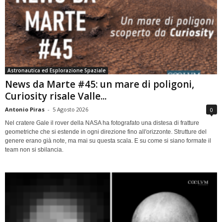
Astronautica ed Esplorazione Spaziale
News da Marte #45: un mare di poligoni,
Curiosity risale Valle...
Antonio Piras
-
5 Agosto 2026
0
Nel cratere Gale il rover della NASA ha fotografato una distesa di fratture
geometriche che si estende in ogni direzione fino all'orizzonte. Strutture del
genere erano già note, ma mai su questa scala. E su come si siano formate il
team non si sbilancia.