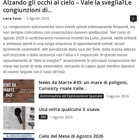
Alzando gli occhi al cielo – Vale la sveglia?Le
congiunzioni di...
Lara Fossi
-
5 Agosto 2026
0
Le congiunzioni astronomiche sono eventi celesti estremamente frequenti, ma
non sempre coincidono con osservazioni davvero spettacolari. Nel corso di
agosto 2026 si verificheranno numerosi incontri tra Luna, pianeti, stelle brillanti
e ammassi aperti in una lunga sequenza di appuntamenti celesti: alcuni
facilmente osservabili, altri penalizzati dalla luce del Sole, dalla scarsa altezza
sull’orizzonte o dalla vicinanza con l’alba o il crepuscolo. In questo nuovo
appuntamento di “Vale la sveglia?” analizzeremo le principali congiunzioni del
mese dal punto di vista osservativo, cercando di capire quali meritino davvero
di essere seguite con il naso all’insù.
News da Marte #45: un mare di poligoni,
Curiosity risale Valle...
Astronautica ed Esplorazione Spaziale
5 Agosto 2026
Una volta qualcuno li usava
280
1 Agosto 2026
Cielo del Mese di Agosto 2026