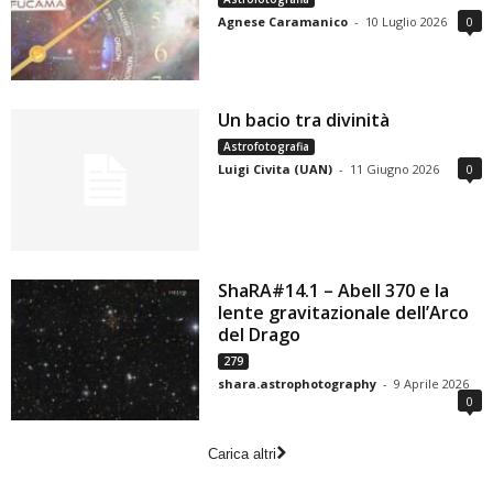
Agnese Caramanico
-
10 Luglio 2026
0
Un bacio tra divinità
Astrofotografia
Luigi Civita (UAN)
-
11 Giugno 2026
0
ShaRA#14.1 – Abell 370 e la
lente gravitazionale dell’Arco
del Drago
279
shara.astrophotography
-
9 Aprile 2026
0
Carica altri