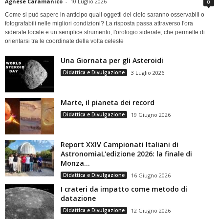
Agnese Caramanico
-
10 Luglio 2026
0
Come si può sapere in anticipo quali oggetti del cielo saranno osservabili o
fotografabili nelle migliori condizioni? La risposta passa attraverso l'ora
siderale locale e un semplice strumento, l'orologio siderale, che permette di
orientarsi tra le coordinate della volta celeste
Una Giornata per gli Asteroidi
Didattica e Divulgazione
3 Luglio 2026
Marte, il pianeta dei record
Didattica e Divulgazione
19 Giugno 2026
Report XXIV Campionati Italiani di
AstronomiaL'edizione 2026: la finale di
Monza...
Didattica e Divulgazione
16 Giugno 2026
I crateri da impatto come metodo di
datazione
Didattica e Divulgazione
12 Giugno 2026