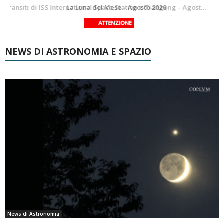
Le costellazioni di Agosto 2026: Delfino
La Luna del Mese – Agosto 2026
NEWS DI ASTRONOMIA E SPAZIO
News di Astronomia