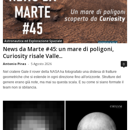
Astronautica ed Esplorazione Spaziale
News da Marte #45: un mare di poligoni,
Curiosity risale Valle...
Antonio Piras
-
5 Agosto 2026
0
Nel cratere Gale il rover della NASA ha fotografato una distesa di fratture
geometriche che si estende in ogni direzione fino all'orizzonte. Strutture del
genere erano già note, ma mai su questa scala. E su come si siano formate il
team non si sbilancia.