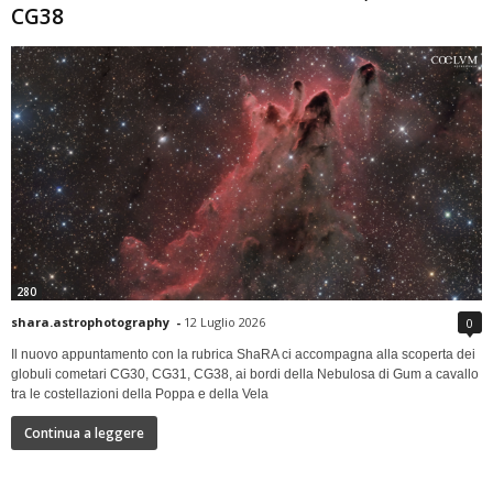
CG38
280
shara.astrophotography
-
12 Luglio 2026
0
Il nuovo appuntamento con la rubrica ShaRA ci accompagna alla scoperta dei
globuli cometari CG30, CG31, CG38, ai bordi della Nebulosa di Gum a cavallo
tra le costellazioni della Poppa e della Vela
Continua a leggere