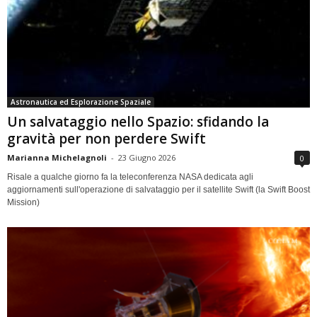
Astronautica ed Esplorazione Spaziale
Un salvataggio nello Spazio: sfidando la
gravità per non perdere Swift
Marianna Michelagnoli
-
23 Giugno 2026
0
Risale a qualche giorno fa la teleconferenza NASA dedicata agli
aggiornamenti sull'operazione di salvataggio per il satellite Swift (la Swift Boost
Mission)