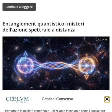
Continua a leggere
Entanglement quantisticoI misteri
dell’azione spettrale a distanza
280
Gestisci Consenso
Marco Lorrai
-
15 Giugno 2026
0
L'entanglement quantistico è uno dei fenomeni più sorprendenti della fisica
Per fornire le migliori esperienze, utilizziamo tecnologie come i cookie per
moderna: due particelle possono mostrare correlazioni che sembrano ignorare