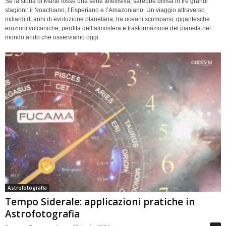
Se la storia di Marte fosse una serie televisiva, sarebbe divisa in tre grandi
stagioni: il Noachiano, l’Esperiano e l’Amazoniano. Un viaggio attraverso
miliardi di anni di evoluzione planetaria, tra oceani scomparsi, gigantesche
eruzioni vulcaniche, perdita dell’atmosfera e trasformazione del pianeta nel
mondo arido che osserviamo oggi.
Astrofotografia
Tempo Siderale: applicazioni pratiche in
Astrofotografia