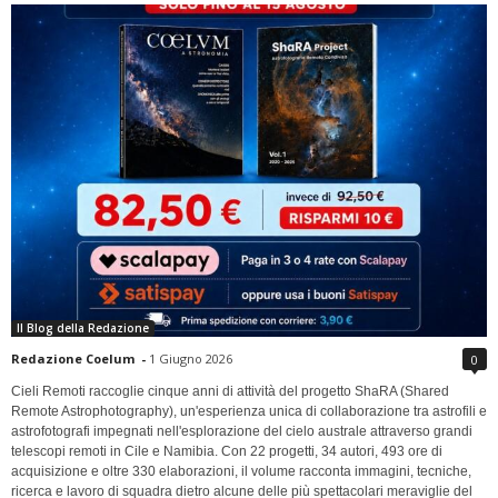
Il Blog della Redazione
Redazione Coelum
-
1 Giugno 2026
0
Cieli Remoti raccoglie cinque anni di attività del progetto ShaRA (Shared
Remote Astrophotography), un'esperienza unica di collaborazione tra astrofili e
astrofotografi impegnati nell'esplorazione del cielo australe attraverso grandi
telescopi remoti in Cile e Namibia. Con 22 progetti, 34 autori, 493 ore di
acquisizione e oltre 330 elaborazioni, il volume racconta immagini, tecniche,
ricerca e lavoro di squadra dietro alcune delle più spettacolari meraviglie del