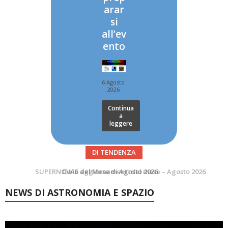
arar
si
all’ev
ento
6 Agosto
2026
Continua
a
leggere
DI TENDENZA
SUPERNOVAE aggiornamenti del mese – Agosto 2026
Le Comete del mese di Agosto: LA 10P/TEMPEL AL PERIELIO
NEWS DI ASTRONOMIA E SPAZIO