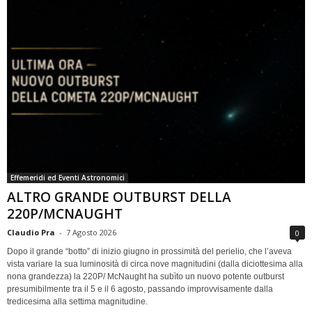
Effemeridi ed Eventi Astronomici
ALTRO GRANDE OUTBURST DELLA
220P/MCNAUGHT
Claudio Pra
-
7 Agosto 2026
0
Dopo il grande “botto” di inizio giugno in prossimità del perielio, che l’aveva
vista variare la sua luminosità di circa nove magnitudini (dalla diciottesima alla
nona grandezza) la 220P/ McNaught ha subìto un nuovo potente outburst
presumibilmente tra il 5 e il 6 agosto, passando improvvisamente dalla
tredicesima alla settima magnitudine.