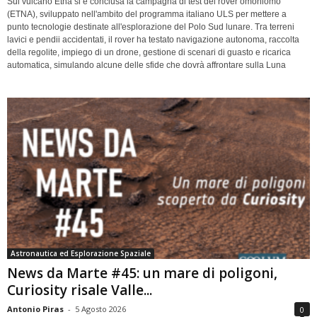
Sul vulcano Etna si è conclusa la campagna di test del rover omoniomo
(ETNA), sviluppato nell'ambito del programma italiano ULS per mettere a
punto tecnologie destinate all'esplorazione del Polo Sud lunare. Tra terreni
lavici e pendii accidentati, il rover ha testato navigazione autonoma, raccolta
della regolite, impiego di un drone, gestione di scenari di guasto e ricarica
automatica, simulando alcune delle sfide che dovrà affrontare sulla Luna
Astronautica ed Esplorazione Spaziale
News da Marte #45: un mare di poligoni,
Curiosity risale Valle...
Antonio Piras
-
5 Agosto 2026
0