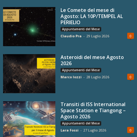
Le Comete del mese di
Agosto: LA 10P/TEMPEL AL
PERIELIO
Appuntamenti del Mese
Claudio Pra
-
29 Luglio 2026
0
Asteroidi del mese Agosto
2026
Appuntamenti del Mese
Marco Iozzi
-
28 Luglio 2026
0
Transiti di ISS International
Space Station e Tiangong –
Agosto 2026
Appuntamenti del Mese
Lara Fossi
-
27 Luglio 2026
0