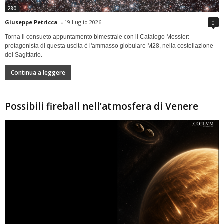
280
Giuseppe Petricca
-
19 Luglio 2026
0
Torna il consueto appuntamento bimestrale con il Catalogo Messier:
protagonista di questa uscita è l'ammasso globulare M28, nella costellazione
del Sagittario.
Continua a leggere
Possibili fireball nell’atmosfera di Venere