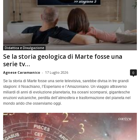
Didattica e Divulgazione
Se la storia geologica di Marte fosse una
serie tv…
Agnese Caramanico
-
17 Luglio 2026
0
Se la storia di Marte fosse una serie televisiva, sarebbe divisa in tre grandi
stagioni: il Noachiano, l’Esperiano e l’Amazoniano. Un viaggio attraverso
miliardi di anni di evoluzione planetaria, tra oceani scomparsi, gigantesche
eruzioni vulcaniche, perdita dell’atmosfera e trasformazione del pianeta nel
mondo arido che osserviamo oggi.