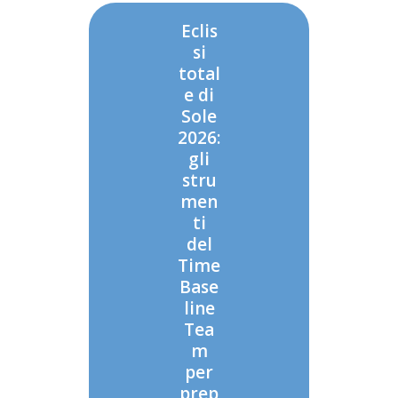
Eclis
si
total
e di
Sole
2026:
gli
stru
men
ti
del
Time
Base
line
Tea
m
per
prep