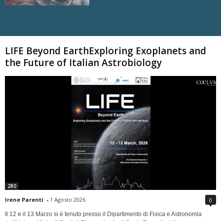
Carica altri
LIFE Beyond EarthExploring Exoplanets and
the Future of Italian Astrobiology
280
Irene Parenti
-
1 Agosto 2026
0
Il 12 e il 13 Marzo si è tenuto presso il Dipartimento di Fisica e Astronomia