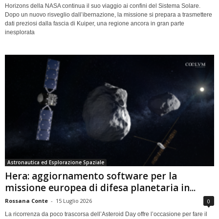
Horizons della NASA continua il suo viaggio ai confini del Sistema Solare.
Dopo un nuovo risveglio dall’ibernazione, la missione si prepara a trasmettere
dati preziosi dalla fascia di Kuiper, una regione ancora in gran parte
inesplorata
Astronautica ed Esplorazione Spaziale
Hera: aggiornamento software per la
missione europea di difesa planetaria in...
Rossana Conte
-
15 Luglio 2026
0
La ricorrenza da poco trascorsa dell’Asteroid Day offre l’occasione per fare il