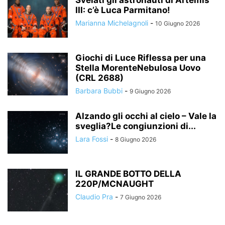
Svelati gli astronauti di Artemis
III: c’è Luca Parmitano!
Marianna Michelagnoli
-
10 Giugno 2026
Giochi di Luce Riflessa per una
Stella MorenteNebulosa Uovo
(CRL 2688)
Barbara Bubbi
-
9 Giugno 2026
Alzando gli occhi al cielo – Vale la
sveglia?Le congiunzioni di...
Lara Fossi
-
8 Giugno 2026
IL GRANDE BOTTO DELLA
220P/MCNAUGHT
Claudio Pra
-
7 Giugno 2026