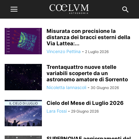
Misurata con precisione la
distanza dei bracci esterni della
Via Lattea:...
Vincenzo Pettina
-
2 Luglio 2026
Trentaquattro nuove stelle
variabili scoperte da un
astronomo amatore di Sorrento
Nicoletta Iannascoli
-
30 Giugno 2026
Cielo del Mese di Luglio 2026
Lara Fossi
-
29 Giugno 2026
SUPERNOVAE aggiornamenti del