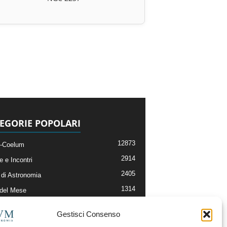
EGORIE POPOLARI
12873
-Coelum
2914
e e Incontri
2405
di Astronomia
1314
 del Mese
365
nomia, Astrofisica e Cosmologia
Gestisci Consenso
268
li e Risorse On-Line