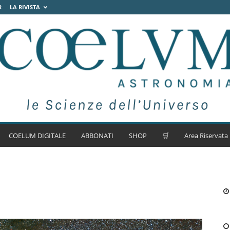
R
LA RIVISTA
COELUM DIGITALE
ABBONATI
SHOP
🛒
Area Riservata