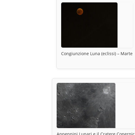
Congiunzione Luna (eclissi) – Marte
Appennini Lunari e il Cratere Coperni