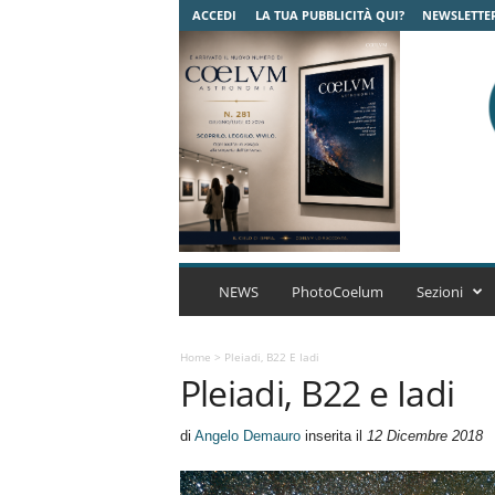
ACCEDI
LA TUA PUBBLICITÀ QUI?
NEWSLETTE
C
o
NEWS
PhotoCoelum
Sezioni
e
l
u
Home
>
Pleiadi, B22 E Iadi
Pleiadi, B22 e Iadi
m
A
s
di
Angelo Demauro
inserita il
12 Dicembre 2018
t
r
o