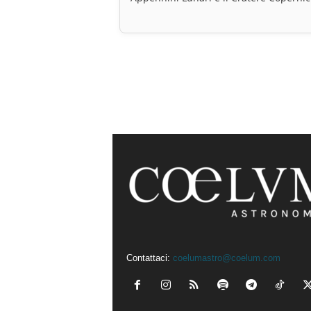
Contattaci:
coelumastro@coelum.com